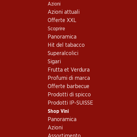
Azioni
Table Of Content
Home
Shop Vini
Assortimento vini
Andare contenuto principale
Andare all'indice
Passare al menu principale
Azioni attuali
Syrah, Setúbal
Offerte XXL
Scoprire
Syrah
Setúbal
Panoramica
Hit del tabacco
Superalcolici
41.70
Sigari
Bottiglia: 6.95
Frutta et Verdura
JP Azeitão Tinto Vinho
Regional Península de
Profumi di marca
Setúbal
2025
Offerte barbecue
(35)
Prodotti di spicco
Prodotti IP-SUISSE
Shop Vini
Panoramica
Azioni
1 Prodotti
Assortimento