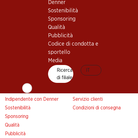
Denner
Denner
Sostenibilità
Avviso azione
Sponsoring
Lista della spesa
Qualità
Denner App
Pubblicità
Newsletter
Codice di condotta e
WhatsApp
sportello
Carte regalo
Media
Ricerca
IT
Su di noi
Aiuto e contatto
di filiale
Panoramica
FAQ
Jobs da Denner
Formulario di contatto
Indipendente con Denner
Servizio clienti
Sostenibilità
Condizioni di consegna
Sponsoring
Qualità
Pubblicità