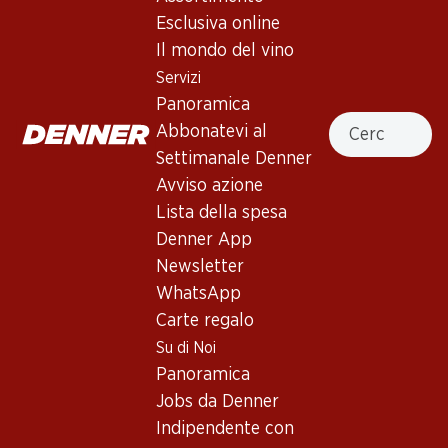
Esclusiva online
Il mondo del vino
In alto
Servizi
Panoramica
Cercare
Abbonatevi al
Settimanale Denner
Newsletter
Avviso azione
Lista della spesa
Con la newsletter di Denner si rimane sempre aggiornati. Si
iscriva adesso!
Denner App
Newsletter
Indirizzo e-mail
accedere adesso
WhatsApp
Carte regalo
Su di Noi
Panoramica
Servizi
Filiali
Jobs da Denner
Panoramica
Ricerca di filiale
Indipendente con
Abbonatevi al settimanale
Nuovi spazi commerciali