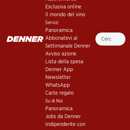
Esclusiva online
Servizi
Filiali
Il mondo del vino
Panoramica
Ricerca di filiale
Servizi
Abbonatevi al settimanale
Nuovi spazi commerciali
Panoramica
Denner
Cercare
Abbonatevi al
Avviso azione
Settimanale Denner
Lista della spesa
Avviso azione
Denner App
Lista della spesa
Newsletter
Denner App
WhatsApp
Newsletter
Carte regalo
WhatsApp
Carte regalo
Su di noi
Aiuto e contatto
Su di Noi
Panoramica
FAQ
Panoramica
Jobs da Denner
Formulario di contatto
Jobs da Denner
Indipendente con Denner
Servizio clienti
Indipendente con