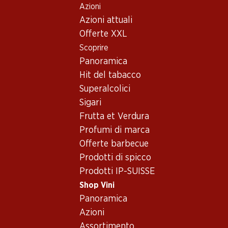
Azioni
Table Of Content
Home
Shop Vini
Assortimento vini
Andare contenuto principale
Andare all'indice
Passare al menu principale
Azioni attuali
Cannonau (Grenache)
Offerte XXL
Scoprire
Cannonau (Grenache)
Sardinien
Oops, nessun prodotto disponibile con i criteri selezionati...
Panoramica
Hit del tabacco
Azzeramento del filtro
Superalcolici
Sigari
Frutta et Verdura
Profumi di marca
Newsletter
Offerte barbecue
Prodotti di spicco
Con la newsletter di Denner si rimane sempre aggiornati. Si
Prodotti IP-SUISSE
iscriva adesso!
Shop Vini
Indirizzo e-mail
Panoramica
accedere adesso
Azioni
Assortimento