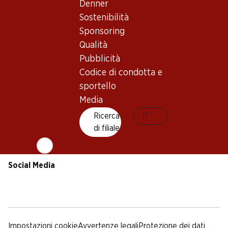
Sostenibilità
Condizioni di consegna
Denner
Sponsoring
Sostenibilità
Qualità
Sponsoring
Pubblicità
Qualità
Codice di condotta e
Pubblicità
sportello
Codice di condotta e
Media
sportello
Media
App Denner
Ricerca
IT
di filiale
Social Media
facebook
instagram
youtube
linkedin
tiktok
Impostazioni cookie
Avvertenze legali
Protezione dei dati