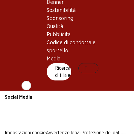
Sostenibilità
Condizioni di consegna
Denner
Sponsoring
Sostenibilità
Qualità
Sponsoring
Pubblicità
Qualità
Codice di condotta e
Pubblicità
sportello
Codice di condotta e
Media
sportello
Media
App Denner
Ricerca
IT
di filiale
Social Media
facebook
instagram
youtube
linkedin
tiktok
Impostazioni cookie
Avvertenze legali
Protezione dei dati