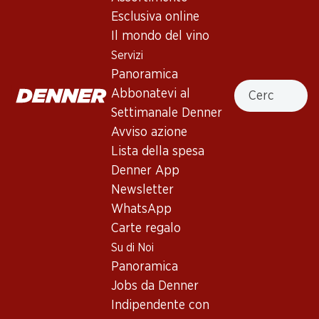
Esclusiva online
Servizi
Filiali
Il mondo del vino
Panoramica
Ricerca di filiale
Servizi
Abbonatevi al settimanale
Nuovi spazi commerciali
Panoramica
Denner
Cercare
Abbonatevi al
Avviso azione
Settimanale Denner
Lista della spesa
Avviso azione
Denner App
Lista della spesa
Newsletter
Denner App
WhatsApp
Newsletter
Carte regalo
WhatsApp
Carte regalo
Su di noi
Aiuto e contatto
Su di Noi
Panoramica
FAQ
Panoramica
Jobs da Denner
Formulario di contatto
Jobs da Denner
Indipendente con Denner
Servizio clienti
Indipendente con