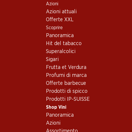
Azioni
Table Of Content
Home
Shop Vini
Assortimento vini
Andare contenuto principale
Andare all'indice
Passare al menu principale
Azioni attuali
Sémillon
Offerte XXL
Scoprire
Sémillon
Südwestfrankreich
Oops, nessun prodotto disponibile con i criteri selezionati...
Panoramica
Hit del tabacco
Azzeramento del filtro
Superalcolici
Sigari
Frutta et Verdura
Profumi di marca
Newsletter
Offerte barbecue
Prodotti di spicco
Con la newsletter di Denner si rimane sempre aggiornati. Si
Prodotti IP-SUISSE
iscriva adesso!
Shop Vini
Indirizzo e-mail
Panoramica
accedere adesso
Azioni
Assortimento