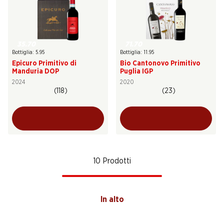
35.70
71.70
Bottiglia: 5.95
Bottiglia: 11.95
Epicuro Primitivo di
Bio Cantonovo Primitivo
Manduria DOP
Puglia IGP
2024
2020
(118)
(23)
10 Prodotti
In alto