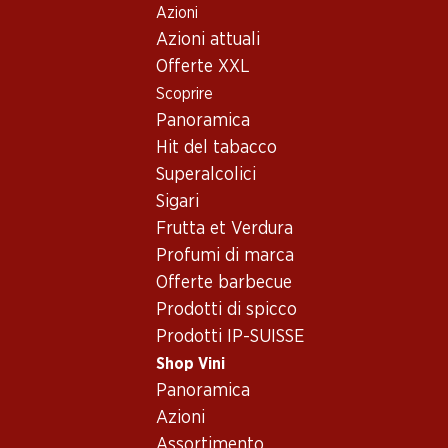
Azioni
Table Of Content
Home
Shop Vini
Assortimento vini
Andare contenuto principale
Andare all'indice
Passare al menu principale
Azioni attuali
Primitivo, Puglia
Offerte XXL
Scoprire
Primitivo
Puglia
Panoramica
Hit del tabacco
Superalcolici
59.70
47.70
Sigari
Bottiglia: 9.95
Bottiglia: 7.95
Frutta et Verdura
Epicuro Primitivo di
Epicuro Rosato Puglia IGP
Manduria DOP
Profumi di marca
2025
2024
(267)
Offerte barbecue
(1180)
Prodotti di spicco
Prodotti IP-SUISSE
Shop Vini
Panoramica
Azioni
Esclusiva online!
Assortimento