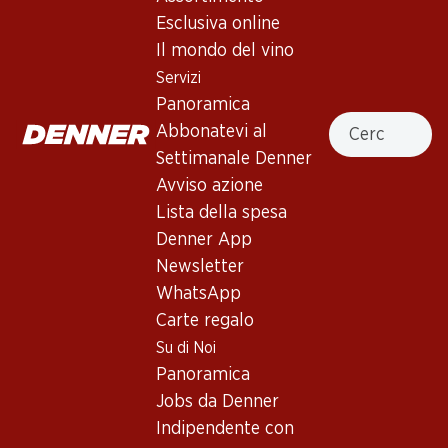
Esclusiva online
Il mondo del vino
63.–
131.70
Bottiglia: 10.50
Bottiglia: 21.95
Servizi
Mandorla
Due Palme 1943 del
Panoramica
Negroamaro/Primitivo di
Presidente Salento IGP
Cercare
Puglia IGT
Abbonatevi al
2025
2019
(573)
Settimanale Denner
Avviso azione
Lista della spesa
Denner App
Newsletter
WhatsApp
Carte regalo
Su di Noi
41.70
95.70
Panoramica
Bottiglia: 6.95
Bottiglia: 15.95
Jobs da Denner
Cantine Due Palme Sedotto
Uno Primitivo di Manduria
Primitivo di Puglia IGP
DOC
Indipendente con
2024
2024