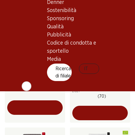
Denner
(11)
(6)
Sostenibilità
Sponsoring
Qualità
Pubblicità
Codice di condotta e
sportello
Media
Ricerca
119.70
IT
23.40
Bottiglia: 19.95
Bottiglia: 1.95
di filiale
Epicuro Primitivo di
Villa Pieri Primitivo di
Manduria DOP Riserva
Puglia IGT PET
2021
(70)