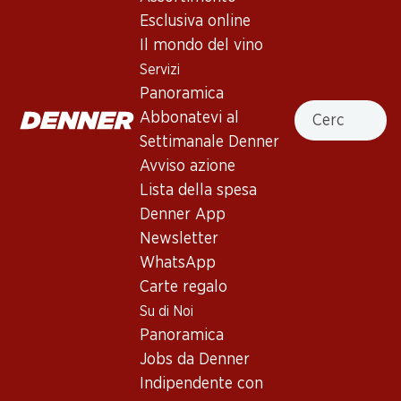
Esclusiva online
Il mondo del vino
In alto
Servizi
Panoramica
Cercare
Abbonatevi al
Settimanale Denner
Newsletter
Avviso azione
Lista della spesa
Con la newsletter di Denner si rimane sempre aggiornati. Si
iscriva adesso!
Denner App
Newsletter
Indirizzo e-mail
accedere adesso
WhatsApp
Carte regalo
Su di Noi
Panoramica
Servizi
Filiali
Jobs da Denner
Panoramica
Ricerca di filiale
Indipendente con
Abbonatevi al settimanale
Nuovi spazi commerciali