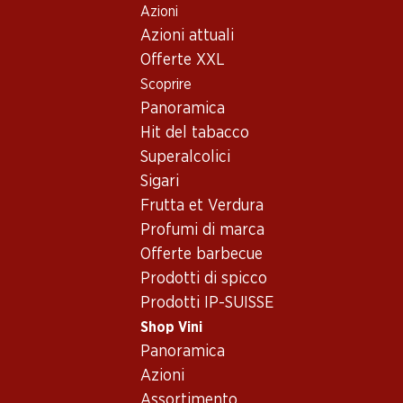
Azioni
Table Of Content
Home
Shop Vini
Assortimento vini
Andare contenuto principale
Andare all'indice
Passare al menu principale
Azioni attuali
Nebbiolo, Piemonte
Offerte XXL
Scoprire
Nebbiolo
Piemonte
Panoramica
Hit del tabacco
Superalcolici
53.70
83.70
Sigari
Bottiglia: 8.95
Bottiglia: 13.95
Frutta et Verdura
Cascina Riveri Langhe DOC
Le Terre Barolo DOCG
Nebbiolo
Profumi di marca
2021
2024
(222)
Offerte barbecue
Prodotti di spicco
Prodotti IP-SUISSE
Shop Vini
Panoramica
Azioni
2 Prodotti
Assortimento