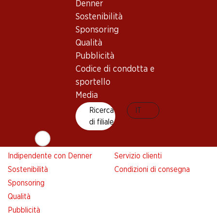
Denner
Denner
Sostenibilità
Avviso azione
Sponsoring
Lista della spesa
Qualità
Denner App
Pubblicità
Newsletter
Codice di condotta e
WhatsApp
sportello
Carte regalo
Media
Ricerca
IT
Su di noi
Aiuto e contatto
di filiale
Panoramica
FAQ
Jobs da Denner
Formulario di contatto
Indipendente con Denner
Servizio clienti
Sostenibilità
Condizioni di consegna
Sponsoring
Qualità
Pubblicità