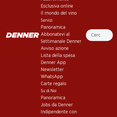
Esclusiva online
Servizi
Filiali
Il mondo del vino
Panoramica
Ricerca di filiale
Servizi
Abbonatevi al settimanale
Nuovi spazi commerciali
Panoramica
Denner
Cercare
Abbonatevi al
Avviso azione
Settimanale Denner
Lista della spesa
Avviso azione
Denner App
Lista della spesa
Newsletter
Denner App
WhatsApp
Newsletter
Carte regalo
WhatsApp
Carte regalo
Su di noi
Aiuto e contatto
Su di Noi
Panoramica
FAQ
Panoramica
Jobs da Denner
Formulario di contatto
Jobs da Denner
Indipendente con Denner
Servizio clienti
Indipendente con