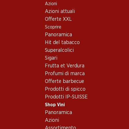
Azioni
Table Of Content
Home
Shop Vini
Assortimento vini
Andare contenuto principale
Andare all'indice
Passare al menu principale
Azioni attuali
Pinot Noir
Offerte XXL
Scoprire
Pinot Noir
Neuenburg
Oops, nessun prodotto disponibile con i criteri selezionati...
Panoramica
Hit del tabacco
Azzeramento del filtro
Superalcolici
Sigari
Frutta et Verdura
Profumi di marca
Newsletter
Offerte barbecue
Prodotti di spicco
Con la newsletter di Denner si rimane sempre aggiornati. Si
Prodotti IP-SUISSE
iscriva adesso!
Shop Vini
Indirizzo e-mail
Panoramica
accedere adesso
Azioni
Assortimento