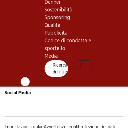
Sostenibilità
Condizioni di consegna
Denner
Sponsoring
Sostenibilità
Qualità
Sponsoring
Pubblicità
Qualità
Codice di condotta e
Pubblicità
sportello
Codice di condotta e
Media
sportello
Media
App Denner
Ricerca
IT
di filiale
Social Media
facebook
instagram
youtube
linkedin
tiktok
Impostazioni cookie
Avvertenze legali
Protezione dei dati