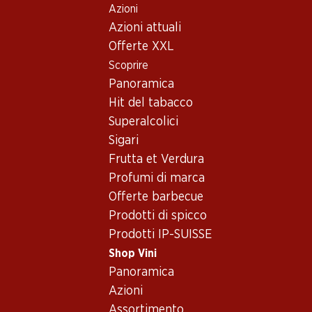
Azioni
Table Of Content
Home
Shop Vini
Assortimento vini
Andare contenuto principale
Andare all'indice
Passare al menu principale
Azioni attuali
Pinot Noir, Neuchâtel
Offerte XXL
Scoprire
Pinot Noir
Neuchâtel
Panoramica
Hit del tabacco
Superalcolici
77.70
95.70
Sigari
Bottiglia: 12.95
Bottiglia: 15.95
Frutta et Verdura
Œil-de-Perdrix AOC
Oeil de Perdrix de
Neuchâtel
Nêuchatel Rosé
Profumi di marca
2025
2024
Offerte barbecue
(173)
Prodotti di spicco
Prodotti IP-SUISSE
Shop Vini
Panoramica
Azioni
Assortimento