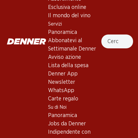
Esclusiva online
Il mondo del vino
99.–
Bottiglia: 16.50
Servizi
Les Râbles Pinot Noir AOC
Panoramica
Neuchâtel
Cercare
Abbonatevi al
Settimanale Denner
Avviso azione
Lista della spesa
Denner App
3 Prodotti
Newsletter
WhatsApp
Carte regalo
In alto
Su di Noi
Panoramica
Jobs da Denner
Indipendente con
Newsletter