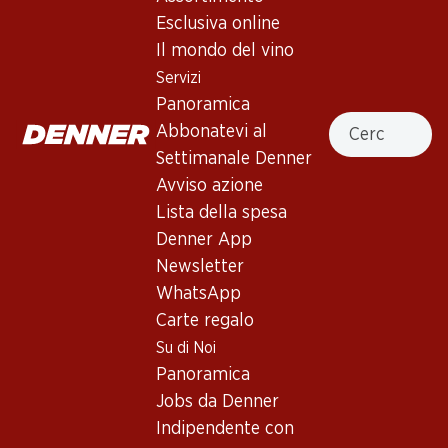
Esclusiva online
In alto
Il mondo del vino
Servizi
Panoramica
Cercare
Abbonatevi al
Newsletter
Settimanale Denner
Avviso azione
Con la newsletter di Denner si rimane sempre aggiornati. Si
Lista della spesa
iscriva adesso!
Denner App
Indirizzo e-mail
accedere adesso
Newsletter
WhatsApp
Carte regalo
Su di Noi
Servizi
Filiali
Panoramica
Panoramica
Ricerca di filiale
Jobs da Denner
Abbonatevi al settimanale
Nuovi spazi commerciali
Indipendente con
Denner