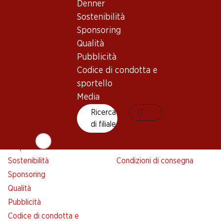
Denner
Avviso azione
Sostenibilità
Lista della spesa
Sponsoring
Denner App
Qualità
Newsletter
Pubblicità
WhatsApp
Codice di condotta e
Carte regalo
sportello
Media
Su di noi
Aiuto e contatto
Ricerca
IT
Panoramica
FAQ
di filiale
Jobs da Denner
Formulario di contatto
Indipendente con Denner
Servizio clienti
Sostenibilità
Condizioni di consegna
Sponsoring
Qualità
Pubblicità
Codice di condotta e