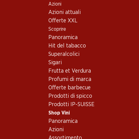
Azioni
Table Of Content
Home
Shop Vini
Assortimento vini
Andare contenuto principale
Andare all'indice
Passare al menu principale
Azioni attuali
Pinot Gris, Neuchâtel
Offerte XXL
Scoprire
Pinot Gris
Neuchâtel
Panoramica
Hit del tabacco
Superalcolici
95.70
Sigari
Bottiglia: 15.95
Frutta et Verdura
Oeil de Perdrix de
Nêuchatel Rosé
Profumi di marca
2024
Offerte barbecue
Prodotti di spicco
Prodotti IP-SUISSE
Shop Vini
Panoramica
1 Prodotti
Azioni
Assortimento