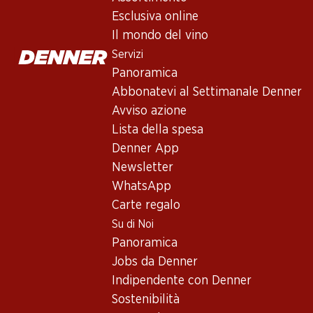
Servizi
Esclusiva online
Panoramica
Il mondo del vino
Abbonatevi al settimanale Denner
Servizi
Avviso azione
Panoramica
Lista della spesa
Abbonatevi al Settimanale Denner
Denner App
Avviso azione
Newsletter
Lista della spesa
WhatsApp
Denner App
Carte regalo
Newsletter
WhatsApp
Su di noi
Carte regalo
Su di Noi
Panoramica
Panoramica
Jobs da Denner
Jobs da Denner
Indipendente con Denner
Indipendente con Denner
Sostenibilità
Sostenibilità
Sponsoring