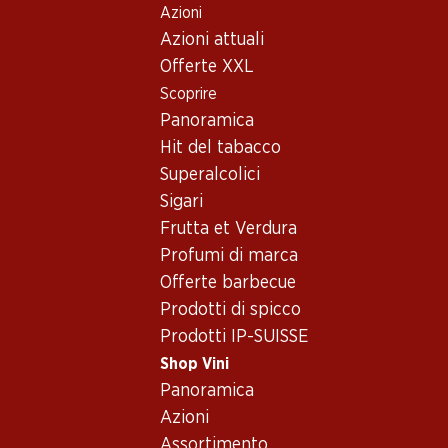
Azioni
Table Of Content
Home
Shop Vini
Assortimento vini
Andare contenuto principale
Andare all'indice
Passare al menu principale
Azioni attuali
Callet
Offerte XXL
Scoprire
Callet
Mallorca
Panoramica
Hit del tabacco
Superalcolici
Sigari
Frutta et Verdura
Profumi di marca
Newsletter
Offerte barbecue
Prodotti di spicco
Con la newsletter di Denner si rimane sempre aggiornati. Si isc
Prodotti IP-SUISSE
Indirizzo e-mail
Shop Vini
Panoramica
Azioni
Assortimento