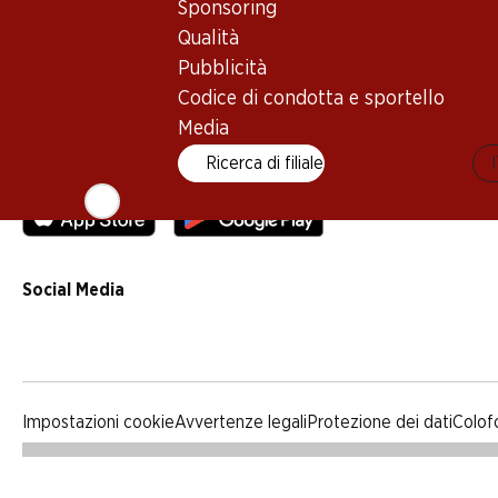
Sponsoring
Qualità
Qualità
Pubblicità
Pubblicità
Codice di condotta e sportello
Codice di condotta e sportello
Media
Media
Ricerca di filiale
App Denner
Social Media
facebook
instagram
youtube
linkedin
tiktok
Impostazioni cookie
Avvertenze legali
Protezione dei dati
Colof