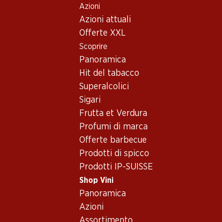
Azioni
Table Of Content
Home
Shop Vini
Assortimento vini
Andare contenuto principale
Andare all'indice
Passare al menu principale
Azioni attuali
Castelão, Lisbona
Offerte XXL
Scoprire
Castelão
Lisbona
Panoramica
Hit del tabacco
Superalcolici
21.60
Sigari
Bottiglia: 3.60
Frutta et Verdura
Caravela Vinho
Regional Lisboa
Profumi di marca
2025
Offerte barbecue
(18)
Prodotti di spicco
Prodotti IP-SUISSE
Shop Vini
Panoramica
Azioni
Assortimento