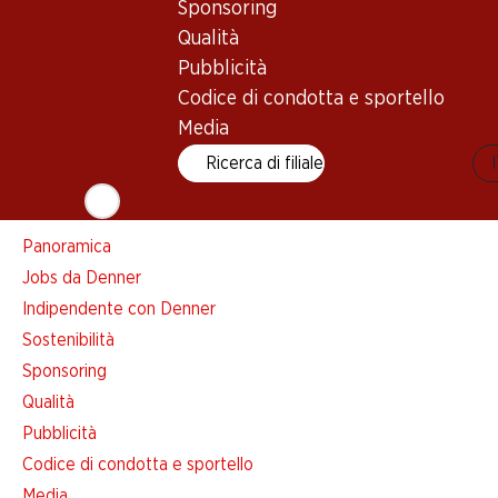
Sponsoring
Lista della spesa
Qualità
Denner App
Pubblicità
Newsletter
Codice di condotta e sportello
WhatsApp
Media
Carte regalo
Ricerca di filiale
Su di noi
Panoramica
Jobs da Denner
Indipendente con Denner
Sostenibilità
Sponsoring
Qualità
Pubblicità
Codice di condotta e sportello
Media