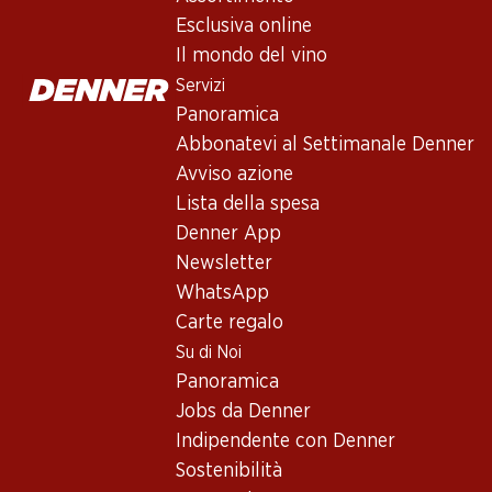
Esclusiva online
Il mondo del vino
Servizi
Panoramica
Abbonatevi al Settimanale Denner
Avviso azione
Newsletter
Lista della spesa
Denner App
Con la newsletter di Denner si rimane sempre aggiornati. Si isc
Newsletter
Indirizzo e-mail
WhatsApp
Carte regalo
Su di Noi
Panoramica
Servizi
Jobs da Denner
Panoramica
Indipendente con Denner
Abbonatevi al settimanale Denner
Sostenibilità
Avviso azione