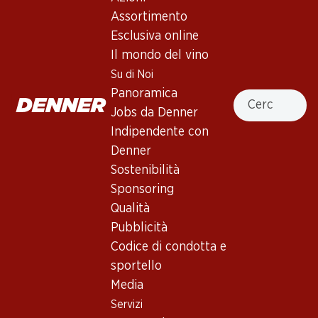
Assortimento
Esclusiva online
131.70
89.70
Bottiglia: 21.95
Bottiglia: 14.95
Il mondo del vino
Cottinelli Cuvée Blanc AOC
Malanser Auslese Pinot Noir
Su di Noi
Graubünden
AOC Graubünden
Panoramica
2024
2023
Cercare
Jobs da Denner
Indipendente con
Denner
Sostenibilità
Sponsoring
Qualità
Pubblicità
101.70
Codice di condotta e
Bottiglia: 16.95
sportello
Bündner Banner Pinot Noir
Maienfeld Graubünden AOC
Media
2023
Servizi