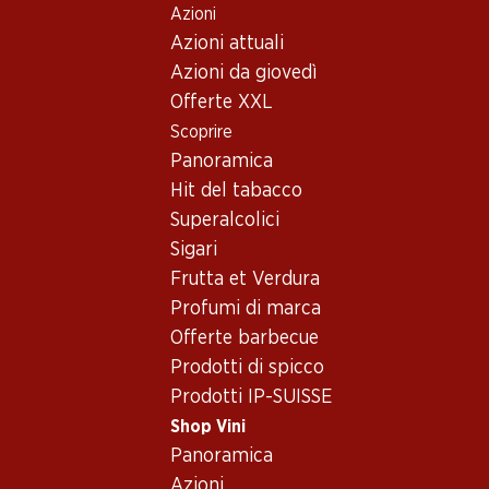
Azioni
Table Of Content
Home
Shop Vini
Assortimento vini
Andare contenuto principale
Andare all'indice
Passare al menu principale
Azioni attuali
Pinot Noir, Grigioni
Azioni da giovedì
Offerte XXL
Pinot Noir
Grigioni
Scoprire
Panoramica
Hit del tabacco
77.70
126.–
Superalcolici
Bottiglia: 12.95
Bottiglia: 21.–
Sigari
Maienfelder Pinot Noir AOC
Cottinelli Churer Schiller
Graubünden
AOC Graubünden
Frutta et Verdura
2024
2024
Profumi di marca
(147)
Offerte barbecue
Prodotti di spicco
Prodotti IP-SUISSE
Shop Vini
Panoramica
Azioni