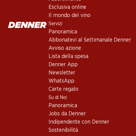
Servizi
Esclusiva online
Panoramica
Il mondo del vino
Abbonatevi al settimanale Denner
Servizi
Avviso azione
Panoramica
Lista della spesa
Abbonatevi al Settimanale Denner
Denner App
Avviso azione
Newsletter
Lista della spesa
WhatsApp
Denner App
Carte regalo
Newsletter
WhatsApp
Su di noi
Carte regalo
Su di Noi
Panoramica
Panoramica
Jobs da Denner
Jobs da Denner
Indipendente con Denner
Indipendente con Denner
Sostenibilità
Sostenibilità
Sponsoring