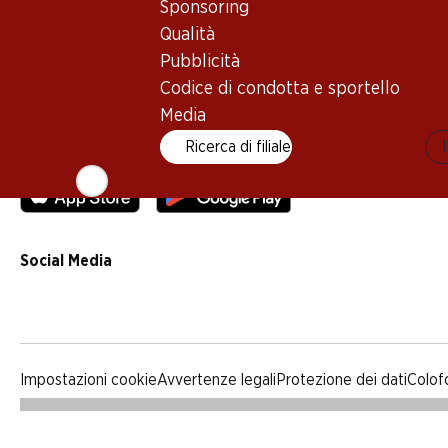
Sponsoring
Qualità
Qualità
Pubblicità
Pubblicità
Codice di condotta e sportello
Codice di condotta e sportello
Media
Media
Ricerca di filiale
App Denner
Social Media
facebook
instagram
youtube
linkedin
tiktok
Impostazioni cookie
Avvertenze legali
Protezione dei dati
Colof