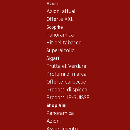
Azioni
Table Of Content
Home
Shop Vini
Assortimento vini
Andare contenuto principale
Andare all'indice
Passare al menu principale
Azioni attuali
Merlot, California
Offerte XXL
Scoprire
Merlot
California
Panoramica
Hit del tabacco
Superalcolici
Sigari
Frutta et Verdura
Profumi di marca
Newsletter
Offerte barbecue
Prodotti di spicco
Con la newsletter di Denner si rimane sempre aggiornati. Si isc
Prodotti IP-SUISSE
Indirizzo e-mail
Shop Vini
Panoramica
Azioni
Assortimento