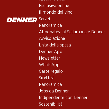
Esclusiva online!
Esclusiva online!
Esclusiva online
Il mondo del vino
Servizi
83.70
167.70
119.70
Bottiglia: 13.95
Bottiglia: 27.95
Bottiglia: 19.95
Panoramica
Château Sénéjac
Château Labégorce
La Réserve d
Abbonatevi al Settimanale Denner
Haut-Médoc AOC
Margaux AOC
Malartic Pess
Léognan AOC
Avviso azione
2021
2021
2019
Lista della spesa
Denner App
Newsletter
WhatsApp
Carte regalo
Su di Noi
Panoramica
Esclusiva online!
Esclusiva online!
Esclusiva online!
Jobs da Denner
Indipendente con Denner
257.70
77.70
59.70
Sostenibilità
Bottiglia: 42.95
Bottiglia: 12.95
Bottiglia: 9.95