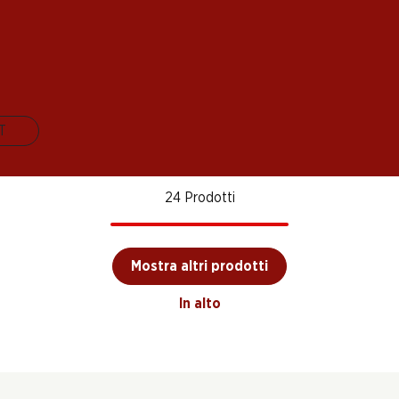
osse
Château Haut Bailly
Château Camensac
Châte
C
Grand Cru classé
Haut-Médoc AOC
Cante
Pessac-Léognan
AOC
2021
2022
2022
AOC
IT
24 Prodotti
Mostra altri prodotti
In alto