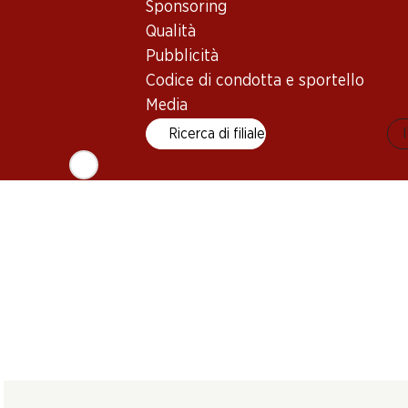
Sponsoring
Pagodes de Cos
Château d’Escurac
Château Marj
d'Estournel Saint-
Médoc AOC Cru
Bordeaux AO
Qualità
Estèphe AOC
Bourgeois
2021
2021
2021
Pubblicità
Codice di condotta e sportello
Media
Ricerca di filiale