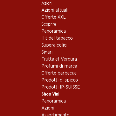
Azioni
Table Of Content
Home
Shop Vini
Assortimento vini
Andare contenuto principale
Andare all'indice
Passare al menu principale
Azioni attuali
Cabernet Sauvignon, Bordea
Offerte XXL
Scoprire
Cabernet Sauvignon
Bordeaux
Panoramica
Esclusiva online!
Hit del tabacco
Superalcolici
75.–
161.70
22.80
Sigari
Bottiglia: 12.50
Bottiglia: 26.95
Bottiglia: 3.80
Frutta et Verdura
Château Bonnet
Château Faugères
Château
Réserve Bordeaux
Saint-Emilion Grand
Pierrousselle
Profumi di marca
AOC
Cru Classé AOC
Bordeaux AO
2019
2023
2024
Offerte barbecue
(258)
Prodotti di spicco
Prodotti IP-SUISSE
Shop Vini
Panoramica
Azioni
Assortimento