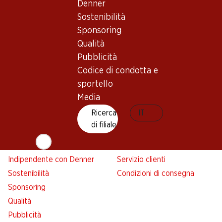
Denner
Denner
Sostenibilità
Avviso azione
Sponsoring
Lista della spesa
Qualità
Denner App
Pubblicità
Newsletter
Codice di condotta e
WhatsApp
sportello
Carte regalo
Media
Ricerca
IT
Su di noi
Aiuto e contatto
di filiale
Panoramica
FAQ
Jobs da Denner
Formulario di contatto
Indipendente con Denner
Servizio clienti
Sostenibilità
Condizioni di consegna
Sponsoring
Qualità
Pubblicità