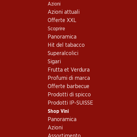
Azioni
Table Of Content
Home
Shop Vini
Assortimento vini
Andare contenuto principale
Andare all'indice
Passare al menu principale
Azioni attuali
Pinotage, Sudafrica
Offerte XXL
Scoprire
Sudafrica
Pinotage
Panoramica
Hit del tabacco
Superalcolici
59.70
Sigari
Bottiglia: 9.95
Frutta et Verdura
Boschendal Pinotage
Sommelier Selection
Profumi di marca
2021
Offerte barbecue
(3)
Prodotti di spicco
Prodotti IP-SUISSE
Shop Vini
Panoramica
Azioni
1 Prodotti
Assortimento