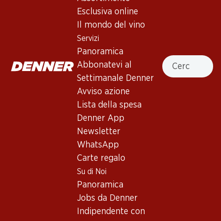
Esclusiva online
Il mondo del vino
In alto
Servizi
Panoramica
Cercare
Abbonatevi al
Settimanale Denner
Newsletter
Avviso azione
Lista della spesa
Con la newsletter di Denner si rimane sempre aggiornati. Si
iscriva adesso!
Denner App
Newsletter
Indirizzo e-mail
accedere adesso
WhatsApp
Carte regalo
Su di Noi
Panoramica
Servizi
Filiali
Jobs da Denner
Panoramica
Ricerca di filiale
Indipendente con
Abbonatevi al settimanale
Nuovi spazi commerciali