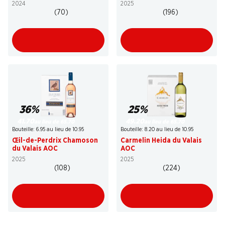
2024
2025
(70)
(196)
36%
25%
41.70
49.20
au lieu de 65.70
au lieu de 65.70
Bouteille: 6.95 au lieu de 10.95
Bouteille: 8.20 au lieu de 10.95
Œil-de-Perdrix Chamoson
Carmelin Heida du Valais
du Valais AOC
AOC
2025
2025
(108)
(224)