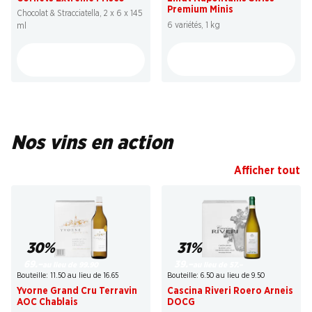
Premium Minis
Chocolat & Stracciatella, 2 x 6 x 145
6 variétés, 1 kg
ml
Nos vins en action
Afficher tout
30%
31%
69.–
39.–
au lieu de 99.90
au lieu de 57.–
Bouteille: 11.50 au lieu de 16.65
Bouteille: 6.50 au lieu de 9.50
Yvorne Grand Cru Terravin
Cascina Riveri Roero Arneis
AOC Chablais
DOCG