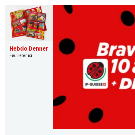
Hebdo Denner
Feuilleter ici