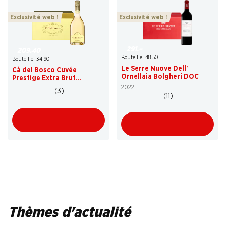
Exclusivité web !
Exclusivité web !
291.–
209.40
Bouteille: 48.50
Bouteille: 34.90
Le Serre Nuove Dell'
Cà del Bosco Cuvée
Ornellaia Bolgheri DOC
Prestige Extra Brut
Franciacorta DOCG
2022
(3)
(11)
Thèmes d'actualité