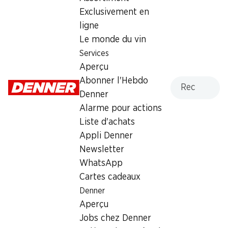
Exclusivement en
ligne
Le monde du vin
Services
½ PRIX
½ PRIX
Aperçu
7.15
7.15
au lieu de 14.35
au lieu de 14.35
Recherche
Abonner l'Hebdo
Coca-Cola Zéro
Coca-Cola Classic
Denner
6 x 1,5 litre
6 x 1,5 litre
Alarme pour actions
Liste d'achats
Appli Denner
Newsletter
WhatsApp
Cartes cadeaux
Sensations du week-end
Denner
Aperçu
Afficher tout
06.08–09.08.2026
Jobs chez Denner