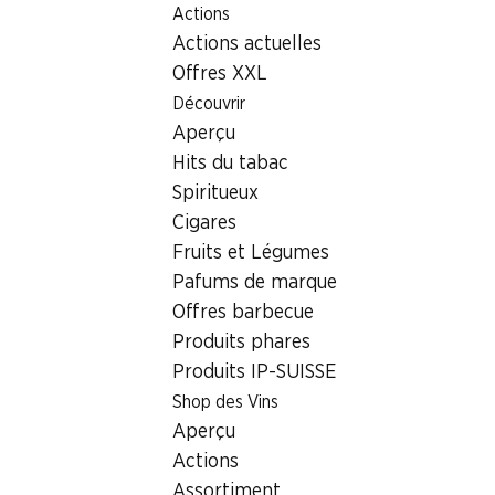
Actions
Table Of Content
Aller au contenu principal
Aller à la table des matières
Aller au menu principal
Actions actuelles
Offres XXL
Actions de la semaine
Découvrir
Aperçu
Afficher tout
06.08–12.08.2026
Hits du tabac
Spiritueux
Cigares
Fruits et Légumes
½ PRIX
20%
Pafums de marque
2.95
au lieu de 5.99
*
3.95
au lieu de 4.95
Offres barbecue
Entrecôte de bœuf Black
Pruneaux
Produits phares
Angus
Pièce entière, Uruguay, env. 800 g,
Produits IP-SUISSE
1 kg
les 100 g
Shop des Vins
Aperçu
Actions
* Comparaison concurrentielle
Assortiment