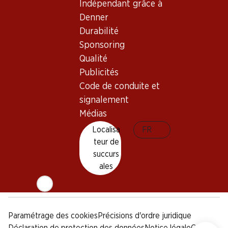
Indépendant grâce à
Sponsoring
Denner
Qualité
Durabilité
Publicités
Sponsoring
Code de conduite et
signalement
Qualité
Publicités
Médias
Code de conduite et
signalement
Appli Denner
Médias
Localisa
FR
teur de
succurs
Médias sociaux
ales
facebook
instagram
youtube
linkedin
tiktok
Paramétrage des cookies
Précisions d'ordre juridique