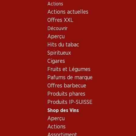
Actions
Table Of Content
Home
Shop des Vins
Assortiment vins
Aller au contenu principal
Aller à la table des matières
Aller au menu principal
Actions actuelles
Vin rouge
Offres XXL
Découvrir
Venetien
Vin rouge
Oups, aucun produit trouvé avec les critères définis...
Aperçu
Hits du tabac
Réinitialiser les filtres
Spiritueux
Cigares
Fruits et Légumes
Pafums de marque
Newsletter
Offres barbecue
Produits phares
Restez au courant grâce à la newsletter Denner. Inscrivez-
Produits IP-SUISSE
vous maintenant!
Shop des Vins
Adresse e-mail
Aperçu
s’inscrire
Actions
Assortiment