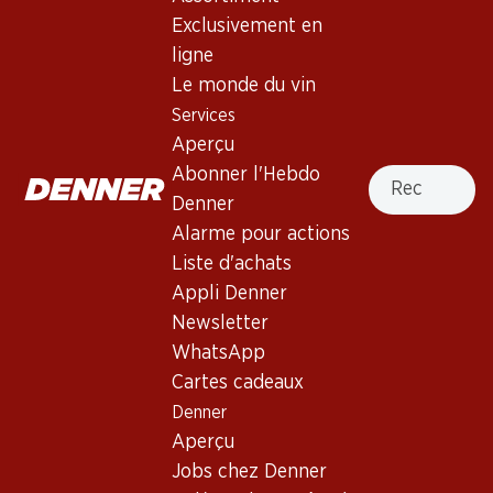
Exclusivement en
Services
Succursales
ligne
Aperçu
Localisateur de succursales
Le monde du vin
Abonner l'Hebdo Denner
Nouveaux sites
Services
Alarme pour actions
Aperçu
Liste d'achats
Recherche
Abonner l'Hebdo
Appli Denner
Denner
Newsletter
Alarme pour actions
WhatsApp
Liste d'achats
Cartes cadeaux
Appli Denner
Newsletter
À propos de Denner
Aide et contact
WhatsApp
Aperçu
Cartes cadeaux
FAQ
Jobs chez Denner
Denner
Formulaire de contact
Aperçu
Indépendant grâce à Denner
Service à la clientèle
Jobs chez Denner
Durabilité
Conditions de livraison