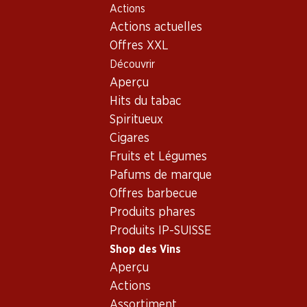
Actions
Table Of Content
Home
Shop des Vins
Assortiment vins
Aller au contenu principal
Aller à la table des matières
Aller au menu principal
Actions actuelles
Vin rouge - Piémont
Offres XXL
Découvrir
Piémont
Vin rouge
Aperçu
Exclusivité web !
Hits du tabac
Spiritueux
306.–
53.70
83.70
Cigares
Bouteille: 51.–
Bouteille: 8.95
Bouteille: 13.95
Fruits et Légumes
Braida Barbera
Cascina Riveri
Le Terre Baro
d'Asti Bricco
Langhe DOC
DOCG
Pafums de marque
Uccellone DOCG
Nebbiolo
2021
2024
2021
Offres barbecue
Produits phares
Produits IP-SUISSE
Shop des Vins
Aperçu
Actions
Assortiment