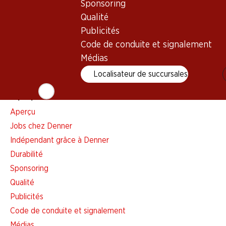
Sponsoring
Liste d'achats
Qualité
Appli Denner
Publicités
Newsletter
Code de conduite et signalement
WhatsApp
Médias
Cartes cadeaux
Localisateur de succursales
À propos de Denner
Aperçu
Jobs chez Denner
Indépendant grâce à Denner
Durabilité
Sponsoring
Qualité
Publicités
Code de conduite et signalement
Médias