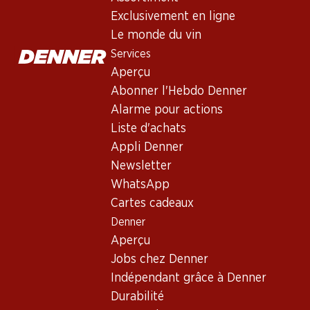
Exclusivement en ligne
Le monde du vin
Services
Aperçu
Abonner l'Hebdo Denner
Alarme pour actions
Newsletter
Liste d'achats
Appli Denner
Restez au courant grâce à la newsletter Denner. Inscrivez-vou
Newsletter
Adresse e-mail
WhatsApp
Cartes cadeaux
Denner
Aperçu
Services
Jobs chez Denner
Aperçu
Indépendant grâce à Denner
Abonner l'Hebdo Denner
Durabilité
Alarme pour actions