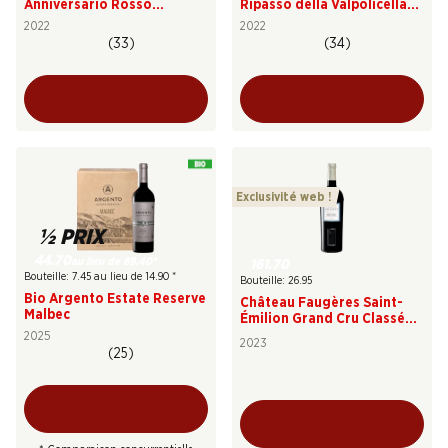
Anniversario Rosso
Ripasso della Valpolicella
Toscana IGT
DOC Superiore
2022
2022
(33)
(34)
Exclusivité web !
½ PRIX
44.70
au lieu de 89.40
*
161.70
Bouteille: 7.45 au lieu de 14.90
*
Bouteille: 26.95
Bio Argento Estate Reserve
Château Faugères Saint-
Malbec
Émilion Grand Cru Classé
AOC
2025
2023
(25)