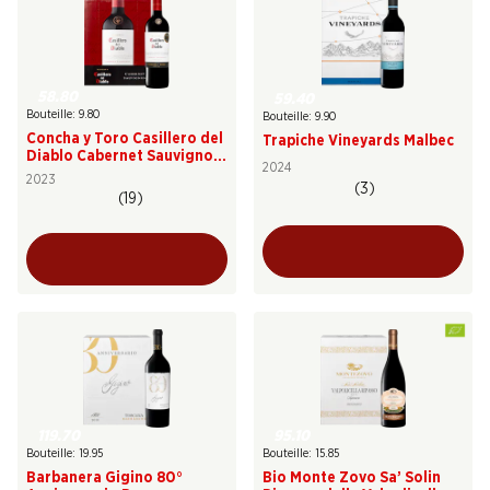
58.80
59.40
Bouteille: 9.80
Bouteille: 9.90
Concha y Toro Casillero del
Trapiche Vineyards Malbec
Diablo Cabernet Sauvignon
2024
Reserva
2023
(3)
(19)
119.70
95.10
Bouteille: 19.95
Bouteille: 15.85
Barbanera Gigino 80°
Bio Monte Zovo Sa’ Solin