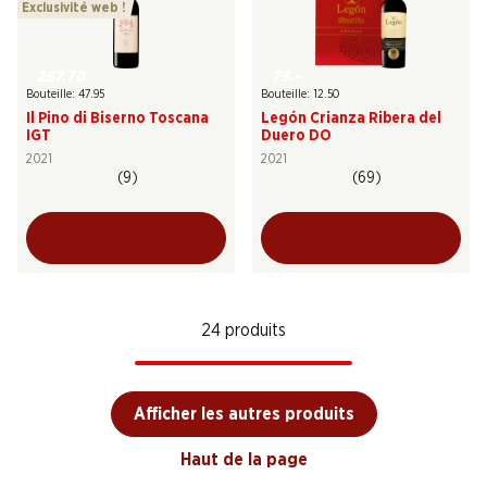
Exclusivité web !
287.70
75.–
Bouteille: 47.95
Bouteille: 12.50
Il Pino di Biserno Toscana
Legón Crianza Ribera del
IGT
Duero DO
2021
2021
(9)
(69)
24 produits
Afficher les autres produits
Haut de la page