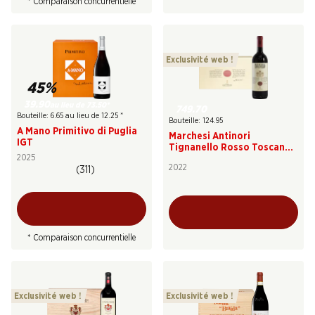
* Comparaison concurrentielle
Exclusivité web !
45%
39.90
au lieu de 73.50
*
749.70
Bouteille: 6.65 au lieu de 12.25
*
Bouteille: 124.95
A Mano Primitivo di Puglia
Marchesi Antinori
IGT
Tignanello Rosso Toscana
2025
IGT
2022
(311)
* Comparaison concurrentielle
Exclusivité web !
Exclusivité web !