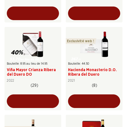
Exclusivité web !
40%
53.70
267.–
au lieu de 89.70
Bouteille: 8.95 au lieu de 14.95
Bouteille: 44.50
Viña Mayor Crianza Ribera
Hacienda Monasterio D.O.
del Duero DO
Ribera del Duero
2022
2021
(29)
(8)