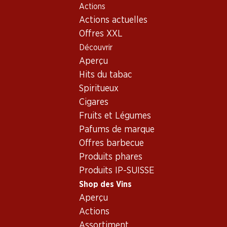
Actions
Table Of Content
Home
Shop des Vins
Assortiment vins
Aller au contenu principal
Aller à la table des matières
Aller au menu principal
Actions actuelles
Vin rouge - Maule Valley
Offres XXL
Découvrir
Vin rouge
Aperçu
Exclusivité web !
Hits du tabac
Spiritueux
76.80
257.70
Cigares
Bouteille: 12.80
Bouteille: 42.95
Fruits et Légumes
Los Condes Gran Reserva
Aalto DO Ribera del Duero
Catalunya DO
Pafums de marque
2023
2019
(13)
Offres barbecue
(402)
Produits phares
Produits IP-SUISSE
Shop des Vins
Aperçu
Actions
Exclusivité web !
Assortiment