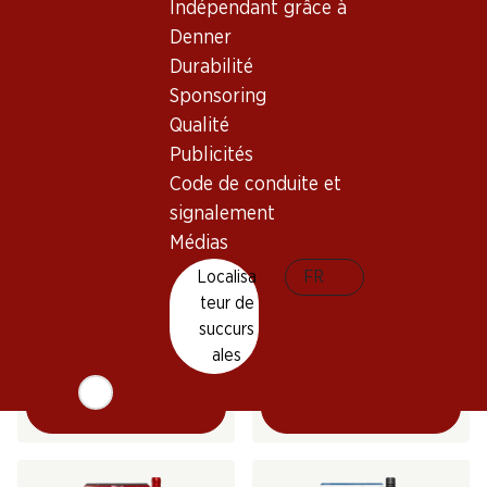
Indépendant grâce à
(19)
(47)
Denner
Durabilité
Sponsoring
Qualité
Publicités
Exclusivité web !
Code de conduite et
signalement
½ PRIX
Médias
291.–
35.85
au lieu de 71.70
Bouteille: 48.50
Bouteille: 6.– au lieu de 11.95
Localisa
FR
Le Serre Nuove Dell'
Epicuro Salice Salentino
teur de
Ornellaia Bolgheri DOC
DOP Aged in Oak
succurs
2022
2024
(11)
(118)
ales