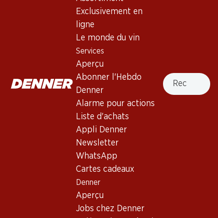
Exclusivement en
ligne
236.70
75.–
Bouteille: 39.45
Bouteille: 12.50
Le monde du vin
Mauro Vino de la Tierra de
Château Bonnet Réserve
Services
Castilla y León
Bordeaux AOC
Aperçu
2021
2019
(27)
(258)
Recherche
Abonner l'Hebdo
Denner
Alarme pour actions
Liste d'achats
Appli Denner
Newsletter
WhatsApp
Cartes cadeaux
47.70
59.70
Denner
Bouteille: 7.95
Bouteille: 9.95
Aperçu
Vinum Vitae Est Cannonau
Gamaret/Garanoir
di Sardegna DOC
Assemblage AOC Vaud
Jobs chez Denner
2024
2024