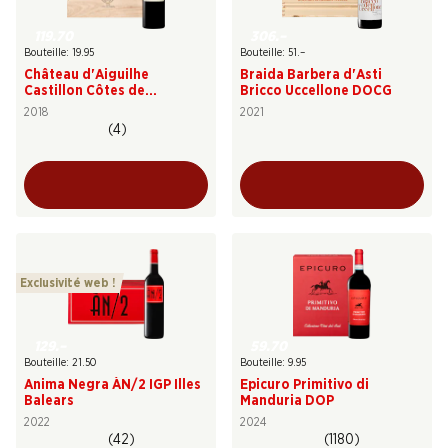
119.70
306.–
Bouteille: 19.95
Bouteille: 51.–
Château d'Aiguilhe
Braida Barbera d'Asti
Castillon Côtes de
Bricco Uccellone DOCG
Bordeaux AOC
2018
2021
(4)
Exclusivité web !
129.–
59.70
Bouteille: 21.50
Bouteille: 9.95
Anima Negra ÀN/2 IGP Illes
Epicuro Primitivo di
Balears
Manduria DOP
2022
2024
(42)
(1180)