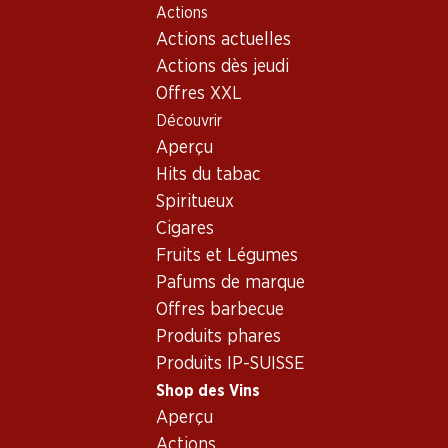
Actions
Table Of Content
Home
Shop des Vins
Assortiment vins
Aller au contenu principal
Aller à la table des matières
Aller au menu principal
Actions actuelles
Garnacha Tintorera - Vin
Actions dès jeudi
rouge
Offres XXL
Garnacha Tintorera
Vin rouge
Découvrir
Aperçu
Hits du tabac
Spiritueux
Cigares
119.70
Bouteille: 19.95
Fruits et Légumes
El Maso Garnacha Tintorera
Pafums de marque
Almansa DO
2023
Offres barbecue
(16)
Produits phares
Produits IP-SUISSE
Shop des Vins
Aperçu
Actions