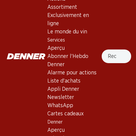
1 produits
Assortiment
Exclusivement en
ligne
Haut de la page
Le monde du vin
Services
Aperçu
Recherche
Abonner l'Hebdo
Newsletter
Denner
Alarme pour actions
Restez au courant grâce à la newsletter Denner. Inscrivez-
Liste d'achats
vous maintenant!
Appli Denner
Adresse e-mail
Newsletter
s’inscrire
WhatsApp
Cartes cadeaux
Denner
Services
Succursales
Aperçu