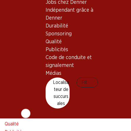
Aperçu
Localisateur de succursales
Jobs chez Denner
Abonner l'Hebdo Denner
Nouveaux sites
Indépendant grâce à
Alarme pour actions
Denner
Liste d'achats
Durabilité
Sponsoring
Appli Denner
Qualité
Newsletter
Publicités
WhatsApp
Code de conduite et
Cartes cadeaux
signalement
Médias
À propos de Denner
Aide et contact
Localisa
FR
Aperçu
FAQ
teur de
Jobs chez Denner
Formulaire de contact
succurs
Indépendant grâce à Denner
Service à la clientèle
ales
Durabilité
Conditions de livraison
Sponsoring
Qualité