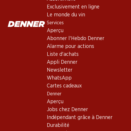
Exclusivement en ligne
Le monde du vin
Services
Aperçu
Abonner l'Hebdo Denner
Alarme pour actions
Newsletter
Liste d'achats
Appli Denner
Restez au courant grâce à la newsletter Denner. Inscrivez-vou
Newsletter
Adresse e-mail
WhatsApp
Cartes cadeaux
Denner
Aperçu
Services
Jobs chez Denner
Aperçu
Indépendant grâce à Denner
Abonner l'Hebdo Denner
Durabilité
Alarme pour actions