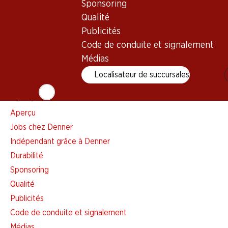
Sponsoring
Liste d'achats
Qualité
Appli Denner
Publicités
Newsletter
Code de conduite et signalement
WhatsApp
Médias
Cartes cadeaux
Localisateur de succursales
À propos de Denner
Aperçu
Jobs chez Denner
Indépendant grâce à Denner
Durabilité
Sponsoring
Qualité
Publicités
Code de conduite et signalement
Médias