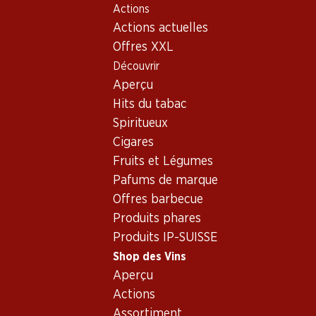
Actions
Table Of Content
Home
Shop des Vins
Assortiment vins
Aller au contenu principal
Aller à la table des matières
Aller au menu principal
Actions actuelles
Cornalin - Vin rouge
Offres XXL
Découvrir
Cornalin
Vin rouge
Aperçu
Hits du tabac
Spiritueux
77.70
Cigares
Bouteille: 12.95
Fruits et Légumes
Carmelin Cornalin
du Valais AOC
Pafums de marque
2024
Offres barbecue
(182)
Produits phares
Produits IP-SUISSE
Shop des Vins
Aperçu
Actions
Assortiment