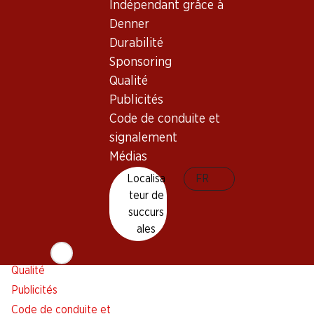
Indépendant grâce à
Alarme pour actions
Denner
Liste d'achats
Durabilité
Appli Denner
Sponsoring
Newsletter
Qualité
WhatsApp
Publicités
Cartes cadeaux
Code de conduite et
signalement
À propos de Denner
Aide et contact
Médias
Aperçu
FAQ
Localisa
FR
Jobs chez Denner
Formulaire de contact
teur de
Indépendant grâce à Denner
Service à la clientèle
succurs
ales
Durabilité
Conditions de livraison
Sponsoring
Qualité
Publicités
Code de conduite et