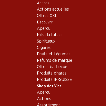
Actions
Table Of Content
Home
Shop des Vins
Assortiment vins
Aller au contenu principal
Aller à la table des matières
Aller au menu principal
Actions actuelles
Castelão - Vin rouge
Offres XXL
Découvrir
Castelão
Vin rouge
Aperçu
Hits du tabac
Spiritueux
21.60
41.70
Cigares
Bouteille: 3.60
Bouteille: 6.95
Fruits et Légumes
Caravela Vinho Regional
JP Azeitão Tinto Vinho
Lisboa
Regional Península de
Pafums de marque
Setúbal
2025
2025
Offres barbecue
(18)
(35)
Produits phares
Produits IP-SUISSE
Shop des Vins
Aperçu
Actions
2 produits
Assortiment