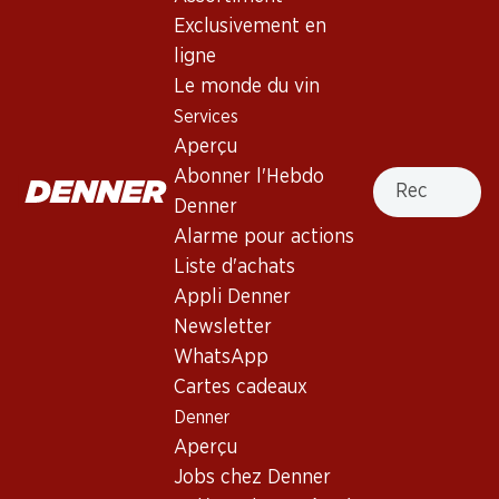
Exclusivement en
ligne
Haut de la page
Le monde du vin
Services
Aperçu
Recherche
Abonner l'Hebdo
Newsletter
Denner
Alarme pour actions
Restez au courant grâce à la newsletter Denner. Inscrivez-
vous maintenant!
Liste d'achats
Appli Denner
Adresse e-mail
s’inscrire
Newsletter
WhatsApp
Cartes cadeaux
Denner
Services
Succursales
Aperçu
Aperçu
Localisateur de succursales
Jobs chez Denner
Abonner l'Hebdo Denner
Nouveaux sites