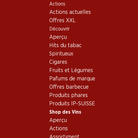
Actions
Table Of Content
Home
Shop des Vins
Assortiment vins
Aller au contenu principal
Aller à la table des matières
Aller au menu principal
Actions actuelles
Cariñena - Vin rouge
Offres XXL
Découvrir
Cariñena
Vin rouge
Aperçu
Hits du tabac
21%
Spiritueux
31.20
au lieu de 39.60
29.70
Bouteille: 5.20 au lieu de
Cigares
6.60
Bouteille: 4.95
Fruits et Légumes
Era Costana
Era Costana
Reserva Rioja DOCa
Tempranillo Rioja
Pafums de marque
DOCa
2020
2024
Offres barbecue
(14)
(16)
Produits phares
Produits IP-SUISSE
Shop des Vins
Aperçu
Actions
Assortiment