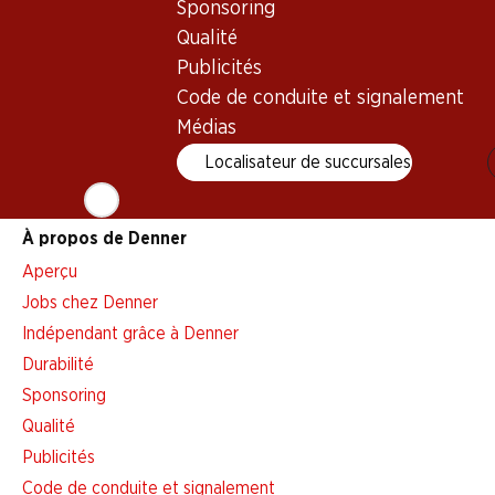
Sponsoring
Alarme pour actions
Qualité
Liste d'achats
Publicités
Appli Denner
Code de conduite et signalement
Newsletter
Médias
WhatsApp
Localisateur de succursales
Cartes cadeaux
À propos de Denner
Aperçu
Jobs chez Denner
Indépendant grâce à Denner
Durabilité
Sponsoring
Qualité
Publicités
Code de conduite et signalement