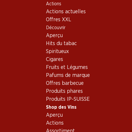
Actions
Table Of Content
Home
Shop des Vins
Assortiment vins
Aller au contenu principal
Aller à la table des matières
Aller au menu principal
Actions actuelles
Barbera - Vin rouge
Offres XXL
Découvrir
Barbera
Vin rouge
Aperçu
Exclusivité web !
Hits du tabac
Spiritueux
306.–
23.70
Cigares
Bouteille: 51.–
Bouteille: 3.95
Fruits et Légumes
Braida Barbera d'Asti
Barbera d’Asti DOCG
Bricco Uccellone DOCG
Pafums de marque
2024
2021
(65)
Offres barbecue
Produits phares
Produits IP-SUISSE
Shop des Vins
Aperçu
Actions
2 produits
Assortiment