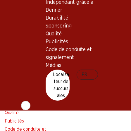
Indépendant grâce à
Alarme pour actions
Denner
Liste d'achats
Durabilité
Appli Denner
Sponsoring
Newsletter
Qualité
WhatsApp
Publicités
Cartes cadeaux
Code de conduite et
signalement
À propos de Denner
Aide et contact
Médias
Aperçu
FAQ
Localisa
FR
Jobs chez Denner
Formulaire de contact
teur de
Indépendant grâce à Denner
Service à la clientèle
succurs
ales
Durabilité
Conditions de livraison
Sponsoring
Qualité
Publicités
Code de conduite et