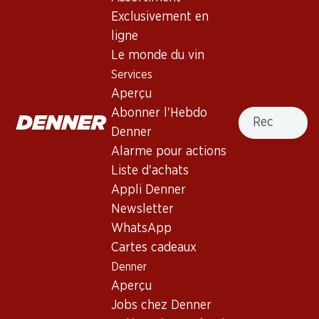
Exclusivement en
ligne
Haut de la page
Le monde du vin
Services
Aperçu
Recherche
Abonner l'Hebdo
Newsletter
Denner
Alarme pour actions
Restez au courant grâce à la newsletter Denner. Inscrivez-
vous maintenant!
Liste d'achats
Appli Denner
Adresse e-mail
s’inscrire
Newsletter
WhatsApp
Cartes cadeaux
Denner
Services
Succursales
Aperçu
Aperçu
Localisateur de succursales
Jobs chez Denner
Abonner l'Hebdo Denner
Nouveaux sites