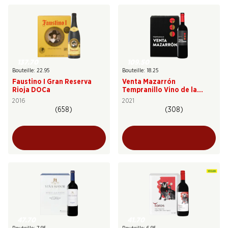
137.70
109.50
Bouteille: 22.95
Bouteille: 18.25
Faustino I Gran Reserva
Venta Mazarrón
Rioja DOCa
Tempranillo Vino de la
Tierra de Castilla y León
2016
2021
(658)
(308)
47.70
41.70