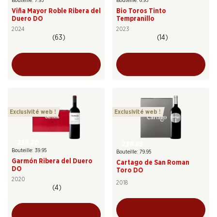
Bouteille: 7.95
Bouteille: 6.95
Viña Mayor Roble Ribera del
Bio Toros Tinto
Duero DO
Tempranillo
2024
2023
(63)
(14)
Exclusivité web !
Exclusivité web !
239.70
239.85
Bouteille: 39.95
Bouteille: 79.95
Garmón Ribera del Duero
Cartago de San Roman
DO
Toro DO
2020
2018
(4)