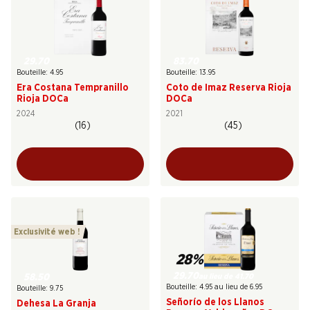
29.70
83.70
Bouteille: 4.95
Bouteille: 13.95
Era Costana Tempranillo
Coto de Imaz Reserva Rioja
Rioja DOCa
DOCa
2024
2021
(16)
(45)
Exclusivité web !
28%
29.70
au lieu de 41.70
58.50
Bouteille: 4.95 au lieu de 6.95
Bouteille: 9.75
Señorío de los Llanos
Dehesa La Granja