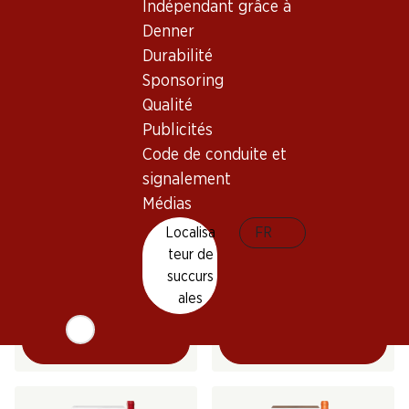
Indépendant grâce à
(69)
(42)
Denner
Durabilité
Sponsoring
Qualité
Publicités
Exclusivité web !
Code de conduite et
signalement
21%
Médias
267.–
31.20
au lieu de 39.60
Bouteille: 44.50
Bouteille: 5.20 au lieu de 6.60
Localisa
FR
Hacienda Monasterio D.O.
Era Costana Reserva Rioja
teur de
Ribera del Duero
DOCa
succurs
2021
2020
(8)
(14)
ales