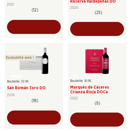
Reserva Valdepeñas DO
2021
2020
(12)
(25)
Exclusivité web !
65.70
197.70
Bouteille: 10.95
Bouteille: 32.95
Marqués de Cáceres
San Román Toro DO
Crianza Rioja DOCa
2019
2022
(18)
(9)