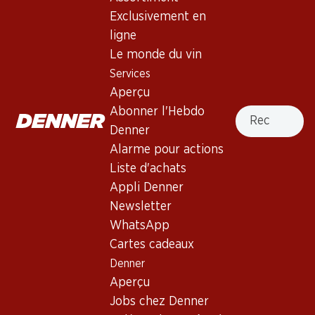
Exclusivement en
40%
ligne
76.80
53.70
au lieu de 89.70
Bouteille: 12.80
Bouteille: 8.95 au lieu de 14.95
Le monde du vin
Los Condes Gran Reserva
Viña Mayor Crianza Ribera
Services
Catalunya DO
del Duero DO
Aperçu
2019
2022
(402)
(29)
Recherche
Abonner l'Hebdo
Denner
Alarme pour actions
Liste d'achats
Appli Denner
Newsletter
Exclusivité web !
WhatsApp
Cartes cadeaux
75.–
129.–
Denner
Bouteille: 12.50
Bouteille: 21.50
Aperçu
Legón Crianza Ribera del
Anima Negra ÀN/2 IGP Illes
Duero DO
Balears
Jobs chez Denner
2021
2022