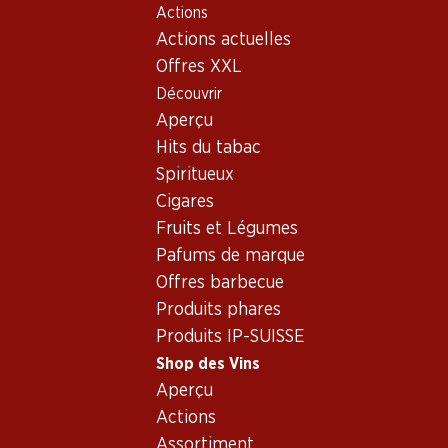
Actions
Table Of Content
Home
Shop des Vins
Assortiment vins
Aller au contenu principal
Aller à la table des matières
Aller au menu principal
Actions actuelles
Vin rouge - Espagne
Offres XXL
Découvrir
Espagne
Vin rouge
Aperçu
Exclusivité web !
Exclusivité web !
Hits du tabac
Spiritueux
236.70
257.70
Cigares
Bouteille: 39.45
Bouteille: 42.95
Fruits et Légumes
Mauro Vino de la Tierra de
Aalto DO Ribera del Duero
Castilla y León
Pafums de marque
2023
2021
(13)
Offres barbecue
(27)
Produits phares
Produits IP-SUISSE
Shop des Vins
Aperçu
Actions
Assortiment