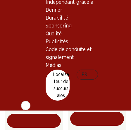
Indépendant grâce à
AOC Chablais
Valais AOC
2024
2025
Denner
(70)
(331)
Durabilité
Sponsoring
Qualité
Publicités
Code de conduite et
signalement
Médias
Localisa
FR
41.70
35.70
teur de
Bouteille: 6.95
Bouteille: 5.95
succurs
Barone Montalto Grillo
Vallonnette AOC La Côte
Sicilia DOC
ales
2025
2025
(75)
(30)