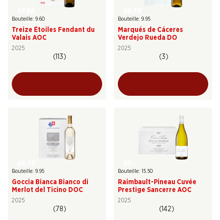
57.60
59.70
Bouteille: 9.60
Bouteille: 9.95
Treize Étoiles Fendant du
Marqués de Cáceres
Valais AOC
Verdejo Rueda DO
2025
2025
(113)
(3)
59.70
93.–
Bouteille: 9.95
Bouteille: 15.50
Goccia Bianca Bianco di
Raimbault-Pineau Cuvée
Merlot del Ticino DOC
Prestige Sancerre AOC
2025
2025
(78)
(142)