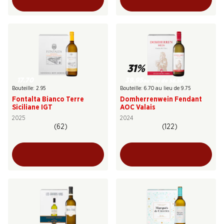
31%
17.70
39.95
au lieu de 58.50
Bouteille: 2.95
Bouteille: 6.70 au lieu de 9.75
Fontalta Bianco Terre
Domherrenwein Fendant
Siciliane IGT
AOC Valais
2025
2024
(62)
(122)