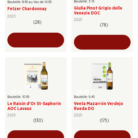
Bouteille: 3.15
Bouteille: 8.95 au lieu de 14.95
Giulia Pinot Grigio delle
Fetzer Chardonnay
Venezie DOC
2023
2025
(28)
(78)
65.70
56.70
Bouteille: 10.95
Bouteille: 9.45
Le Raisin d’Or St-Saphorin
Venta Mazarrón Verdejo
AOC Lavaux
Rueda DO
2025
2025
(130)
(175)