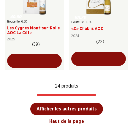
40.80
101.70
Bouteille: 6.80
Bouteille: 16.95
Les Cygnes Mont-sur-Rolle
«C» Chablis AOC
AOC La Côte
2024
2025
(22)
(59)
24 produits
Afficher les autres produits
Haut de la page