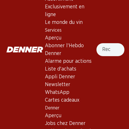
Exclusivement en
ligne
31%
Le monde du vin
39.–
55.20
au lieu de 57.–
Services
Bouteille: 6.50 au lieu de 9.50
Bouteille: 9.20
Aperçu
Cascina Riveri Roero Arneis
Gewürztraminer Cuvée
DOCG
Réserve d’Alsace AOC
Recherche
Abonner l'Hebdo
2025
2025
Denner
(196)
(311)
Alarme pour actions
Liste d'achats
Appli Denner
Newsletter
WhatsApp
Cartes cadeaux
Denner
30%
Aperçu
69.–
71.70
au lieu de 99.90
Bouteille: 11.50 au lieu de 16.65
Bouteille: 11.95
Jobs chez Denner
Yvorne Grand Cru Terravin
Carmelin Petite Arvine du