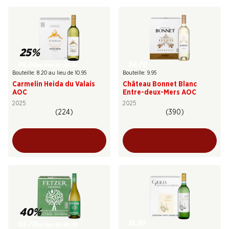
25%
49.20
59.70
au lieu de 65.70
Bouteille: 8.20 au lieu de 10.95
Bouteille: 9.95
Carmelin Heida du Valais
Château Bonnet Blanc
AOC
Entre-deux-Mers AOC
2025
2025
(224)
(390)
40%
18.90
53.70
au lieu de 89.70