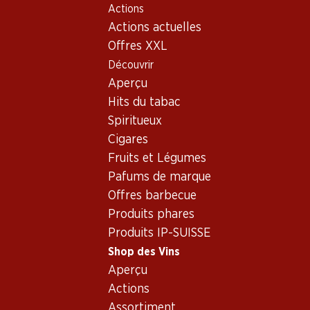
Actions
Table Of Content
Home
Shop des Vins
Assortiment vins
Aller au contenu principal
Aller à la table des matières
Aller au menu principal
Actions actuelles
Vin blanc - différentes
Offres XXL
régions
Découvrir
Vin blanc
Aperçu
Hits du tabac
Spiritueux
Cigares
Fruits et Légumes
59.70
95.70
Bouteille: 9.95
Bouteille: 15.95
Pafums de marque
Epicuro Bianco
Jean-René Germanier
Offres barbecue
Chardonnay/Fiano Puglia
Johannisberg Chamoson
IGP
AOC Valais
2025
2025
Produits phares
(376)
(66)
Produits IP-SUISSE
Shop des Vins
Aperçu
Actions
Assortiment