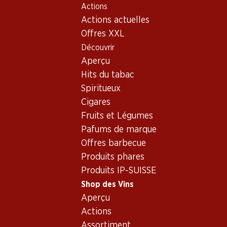
Actions
Table Of Content
Home
Shop des Vins
Assortiment vins
Aller au contenu principal
Aller à la table des matières
Aller au menu principal
Actions actuelles
Vin blanc - Penedès
Offres XXL
Découvrir
Penedès
Vin blanc
Aperçu
Hits du tabac
Spiritueux
Cigares
Fruits et Légumes
Pafums de marque
Newsletter
Offres barbecue
Produits phares
Restez au courant grâce à la newsletter Denner. Inscrivez-vou
Produits IP-SUISSE
Adresse e-mail
Shop des Vins
Aperçu
Actions
Assortiment