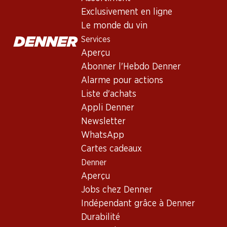
Services
Exclusivement en ligne
Aperçu
Le monde du vin
Abonner l'Hebdo Denner
Services
Alarme pour actions
Aperçu
Liste d'achats
Abonner l'Hebdo Denner
Appli Denner
Alarme pour actions
Newsletter
Liste d'achats
WhatsApp
Appli Denner
Cartes cadeaux
Newsletter
WhatsApp
À propos de Denner
Cartes cadeaux
Denner
Aperçu
Aperçu
Jobs chez Denner
Jobs chez Denner
Indépendant grâce à Denner
Indépendant grâce à Denner
Durabilité
Durabilité
Sponsoring