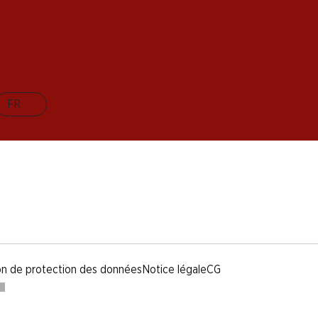
FR
on de protection des données
Notice légale
CG