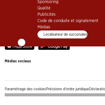
Sponsoring
Qualité
Qualité
Publicités
Publicités
Code de conduite et signalement
Code de conduite et signalement
Médias
Médias
Localisateur de succursales
Appli Denner
Médias sociaux
facebook
instagram
youtube
linkedin
tiktok
Paramétrage des cookies
Précisions d'ordre juridique
Déclarati