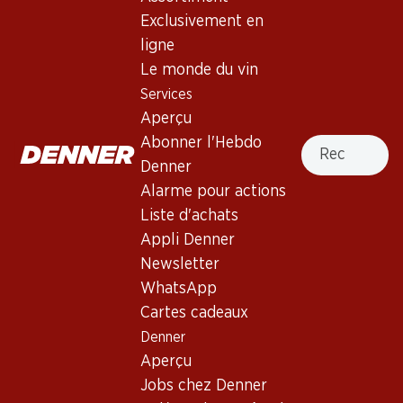
Exclusivement en
Haut de la page
ligne
Le monde du vin
Services
Aperçu
Newsletter
Recherche
Abonner l'Hebdo
Denner
Restez au courant grâce à la newsletter Denner. Inscrivez-
Alarme pour actions
vous maintenant!
Liste d'achats
Adresse e-mail
s’inscrire
Appli Denner
Newsletter
WhatsApp
Cartes cadeaux
Services
Succursales
Denner
Aperçu
Localisateur de succursales
Aperçu
Abonner l'Hebdo Denner
Nouveaux sites
Jobs chez Denner
Alarme pour actions