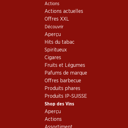
Actions
Table Of Content
Home
Shop des Vins
Assortiment vins
Aller au contenu principal
Aller à la table des matières
Aller au menu principal
Actions actuelles
Vin blanc - Argovie
Offres XXL
Découvrir
Argovie
Vin blanc
Aperçu
Hits du tabac
Spiritueux
81.–
Cigares
Bouteille: 13.50
Fruits et Légumes
Tegerfelden Riesling-
Silvaner AOC Aargau
Pafums de marque
2024
Offres barbecue
Produits phares
Produits IP-SUISSE
Shop des Vins
Aperçu
1 produits
Actions
Assortiment