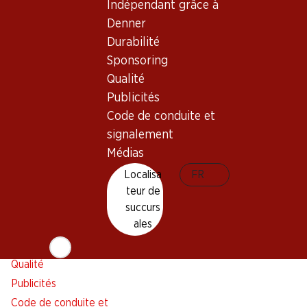
Indépendant grâce à
Alarme pour actions
Denner
Liste d'achats
Durabilité
Appli Denner
Sponsoring
Newsletter
Qualité
WhatsApp
Publicités
Cartes cadeaux
Code de conduite et
signalement
À propos de Denner
Aide et contact
Médias
Aperçu
FAQ
Localisa
FR
Jobs chez Denner
Formulaire de contact
teur de
Indépendant grâce à Denner
Service à la clientèle
succurs
ales
Durabilité
Conditions de livraison
Sponsoring
Qualité
Publicités
Code de conduite et