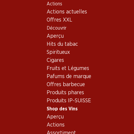
Actions
Table Of Content
Home
Shop des Vins
Assortiment vins
Aller au contenu principal
Aller à la table des matières
Aller au menu principal
Actions actuelles
Petite Arvine - Vin blanc
Offres XXL
Découvrir
Petite Arvine
Vin blanc
Aperçu
Hits du tabac
Spiritueux
71.70
Cigares
Bouteille: 11.95
Fruits et Légumes
Carmelin Petite Arvine du
Valais AOC
Pafums de marque
2025
Offres barbecue
(331)
Produits phares
Produits IP-SUISSE
Shop des Vins
Aperçu
Actions
1 produits
Assortiment