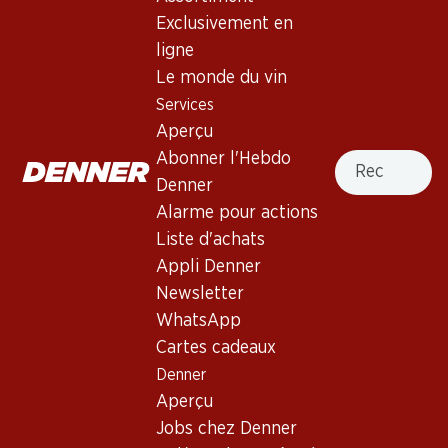
Exclusivement en
ligne
Haut de la page
Le monde du vin
Services
Aperçu
Recherche
Abonner l'Hebdo
Newsletter
Denner
Alarme pour actions
Restez au courant grâce à la newsletter Denner. Inscrivez-
vous maintenant!
Liste d'achats
Appli Denner
Adresse e-mail
s’inscrire
Newsletter
WhatsApp
Cartes cadeaux
Denner
Services
Succursales
Aperçu
Aperçu
Localisateur de succursales
Jobs chez Denner
Abonner l'Hebdo Denner
Nouveaux sites