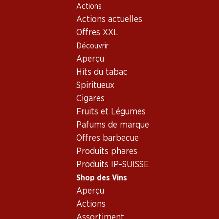
Actions
Table Of Content
Home
Shop des Vins
Assortiment vins
Aller au contenu principal
Aller à la table des matières
Aller au menu principal
Actions actuelles
Azal - Vin blanc
Offres XXL
Découvrir
Azal
Vin blanc
Aperçu
Hits du tabac
Spiritueux
41.40
Cigares
Bouteille: 6.90
Fruits et Légumes
Casal Garcia Branco Vinho
Verde DOC
Pafums de marque
(25)
Offres barbecue
Produits phares
Produits IP-SUISSE
Shop des Vins
Aperçu
1 produits
Actions
Assortiment