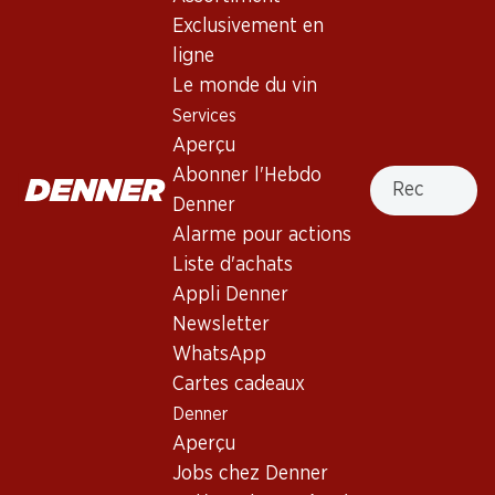
Exclusivement en
Haut de la page
ligne
Le monde du vin
Services
Aperçu
Newsletter
Recherche
Abonner l'Hebdo
Denner
Restez au courant grâce à la newsletter Denner. Inscrivez-
Alarme pour actions
vous maintenant!
Liste d'achats
Adresse e-mail
Appli Denner
s’inscrire
Newsletter
WhatsApp
Cartes cadeaux
Services
Succursales
Denner
Aperçu
Localisateur de succursales
Aperçu
Abonner l'Hebdo Denner
Nouveaux sites
Jobs chez Denner