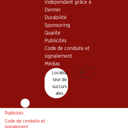
Alarme pour actions
Indépendant grâce à
Liste d'achats
Denner
Appli Denner
Durabilité
Newsletter
Sponsoring
Qualité
WhatsApp
Publicités
Cartes cadeaux
Code de conduite et
signalement
À propos de Denner
Aide et contact
Médias
Aperçu
FAQ
Localisa
FR
Jobs chez Denner
Formulaire de contact
teur de
Indépendant grâce à Denner
Service à la clientèle
succurs
Durabilité
Conditions de livraison
ales
Sponsoring
Qualité
Publicités
Code de conduite et
signalement