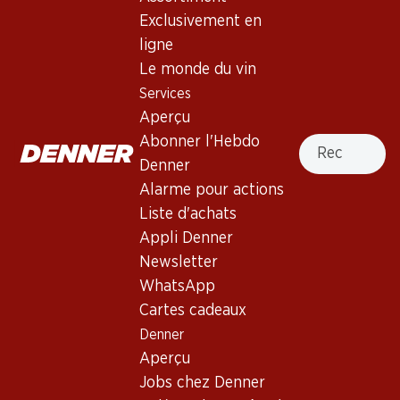
Exclusivement en
ligne
Haut de la page
Le monde du vin
Services
Aperçu
Recherche
Abonner l'Hebdo
Newsletter
Denner
Alarme pour actions
Restez au courant grâce à la newsletter Denner. Inscrivez-
vous maintenant!
Liste d'achats
Appli Denner
Adresse e-mail
s’inscrire
Newsletter
WhatsApp
Cartes cadeaux
Denner
Services
Succursales
Aperçu
Aperçu
Localisateur de succursales
Jobs chez Denner
Abonner l'Hebdo Denner
Nouveaux sites