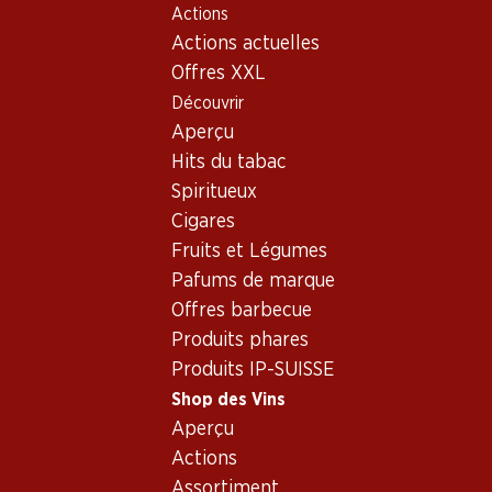
Actions
Table Of Content
Home
Shop des Vins
Assortiment vins
Aller au contenu principal
Aller à la table des matières
Aller au menu principal
Actions actuelles
Amigne - Vin blanc
Offres XXL
Découvrir
Amigne
Vin blanc
Aperçu
Hits du tabac
Spiritueux
83.70
Cigares
Bouteille: 13.95
Fruits et Légumes
Légende d’Automne blanc
AOC Valais
Pafums de marque
2024
Offres barbecue
(8)
Produits phares
Produits IP-SUISSE
Shop des Vins
Aperçu
Actions
1 produits
Assortiment