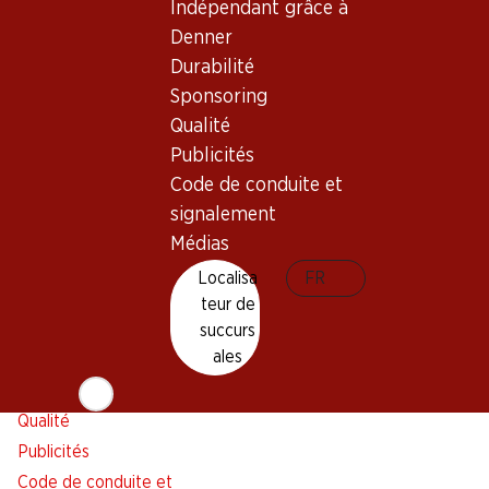
Indépendant grâce à
Alarme pour actions
Denner
Liste d'achats
Durabilité
Appli Denner
Sponsoring
Newsletter
Qualité
WhatsApp
Publicités
Cartes cadeaux
Code de conduite et
signalement
À propos de Denner
Aide et contact
Médias
Aperçu
FAQ
Localisa
FR
Jobs chez Denner
Formulaire de contact
teur de
Indépendant grâce à Denner
Service à la clientèle
succurs
ales
Durabilité
Conditions de livraison
Sponsoring
Qualité
Publicités
Code de conduite et