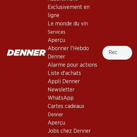
Exclusivement en
ligne
Haut de la page
Le monde du vin
Services
Aperçu
Recherche
Abonner l'Hebdo
Newsletter
Denner
Alarme pour actions
Restez au courant grâce à la newsletter Denner. Inscrivez-
vous maintenant!
Liste d'achats
Appli Denner
Adresse e-mail
s’inscrire
Newsletter
WhatsApp
Cartes cadeaux
Denner
Services
Succursales
Aperçu
Aperçu
Localisateur de succursales
Jobs chez Denner
Abonner l'Hebdo Denner
Nouveaux sites