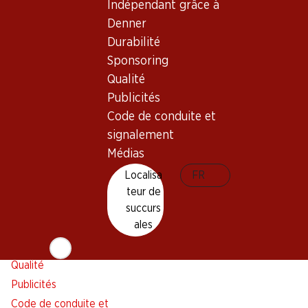
Indépendant grâce à
Alarme pour actions
Denner
Liste d'achats
Durabilité
Appli Denner
Sponsoring
Newsletter
Qualité
WhatsApp
Publicités
Cartes cadeaux
Code de conduite et
signalement
À propos de Denner
Aide et contact
Médias
Aperçu
FAQ
Localisa
FR
Jobs chez Denner
Formulaire de contact
teur de
Indépendant grâce à Denner
Service à la clientèle
succurs
ales
Durabilité
Conditions de livraison
Sponsoring
Qualité
Publicités
Code de conduite et