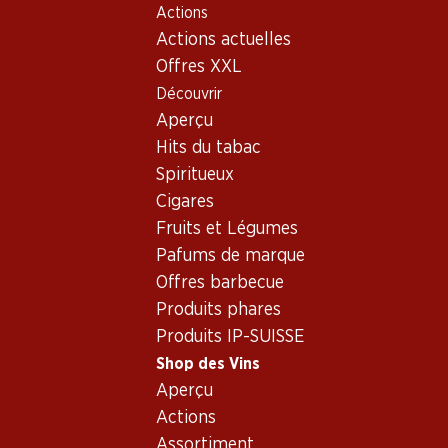
Actions
Table Of Content
Home
Shop des Vins
Assortiment vins
Aller au contenu principal
Aller à la table des matières
Aller au menu principal
Actions actuelles
Nerello Mascalese - Rosé
Offres XXL
Découvrir
Nerello Mascalese
Rosé
Aperçu
Hits du tabac
Spiritueux
23.70
Cigares
Bouteille: 3.95
Fruits et Légumes
Fontalta Rosato Terre
Siciliane IGT
Pafums de marque
2025
Offres barbecue
(88)
Produits phares
Produits IP-SUISSE
Shop des Vins
Aperçu
Actions
1 produits
Assortiment