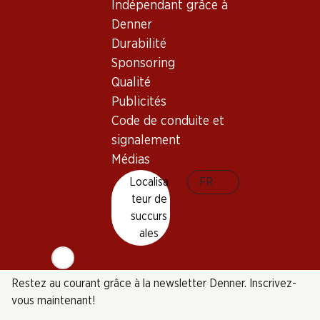
2024
Indépendant grâce à
(113)
Denner
Durabilité
Sponsoring
Qualité
Publicités
5 produits
Code de conduite et
signalement
Médias
Haut de la page
Localisa
FR
teur de
succurs
ales
Newsletter
Restez au courant grâce à la newsletter Denner. Inscrivez-
vous maintenant!