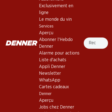
Exclusivement en
ligne
58.80
29.70
Le monde du vin
Bouteille: 9.80
Bouteille: 4.95
Les Clarelles Dôle Blanche
Services
Le Moineau Dôle Blanche du
AOC Valais
Valais AOC
Aperçu
2024
2025
Recherche
Abonner l'Hebdo
(26)
Denner
Alarme pour actions
Liste d'achats
Appli Denner
Newsletter
WhatsApp
Cartes cadeaux
Denner
41.70
Bouteille: 6.95
Aperçu
Roses Vives Rosé de Gamay
Jobs chez Denner
de Genève AOC