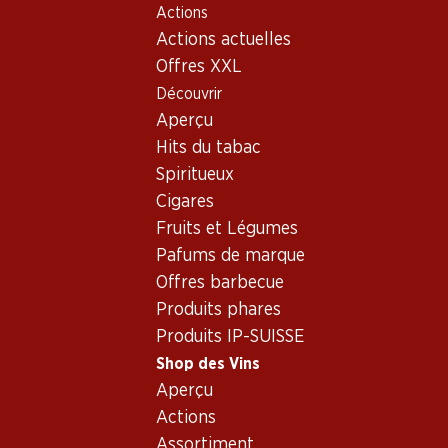
Actions
Table Of Content
Home
Shop des Vins
Assortiment vins
Aller au contenu principal
Aller à la table des matières
Aller au menu principal
Actions actuelles
Gamay - Rosé
Offres XXL
Découvrir
Gamay
Rosé
Aperçu
Hits du tabac
28%
Spiritueux
51.–
34.80
au lieu de 71.70
*
Cigares
Bouteille: 8.50
*
Bouteille: 5.80
Fruits et Légumes
Heldenrosé du Valais AOC
Le Moineau Dôle Blanche du
Valais AOC
2025
Pafums de marque
(26)
2025
Offres barbecue
(50)
Produits phares
Produits IP-SUISSE
Shop des Vins
* Comparaison concurrentielle
Aperçu
Actions
Assortiment