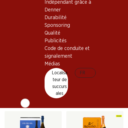
Indépendant grâce à
Denner
Durabilité
Sponsoring
Qualité
Publicités
Exclusivité web !
Code de conduite et
signalement
209.40
335.70
Médias
Bouteille: 34.90
Bouteille: 55.95
Cà del Bosco Cuvée
Moët & Chandon Rosé
Localisa
FR
Prestige Extra Brut
Impérial Brut Champagne
teur de
Franciacorta DOCG
AOC
(3)
(29)
succurs
ales