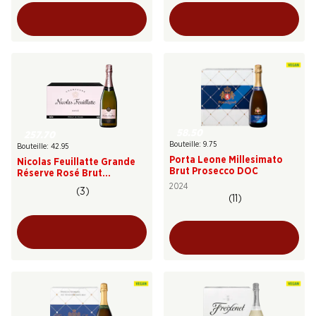
58.50
257.70
Bouteille: 9.75
Bouteille: 42.95
Porta Leone Millesimato
Nicolas Feuillatte Grande
Brut Prosecco DOC
Réserve Rosé Brut
Champagne AOC
2024
(3)
(11)