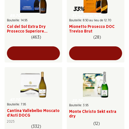
33%
89.70
51.–
au lieu de 76.20
Bouteille: 14.95
Bouteille: 8.50 au lieu de 12.70
Col del Sol Extra Dry
Mionetto Prosecco DOC
Prosecco Superiore
Treviso Brut
Valdobbiadene DOCG
(463)
(28)
47.70
23.70
Bouteille: 7.95
Bouteille: 3.95
Cantina Vallebelbo Moscato
Monte Christo Sekt extra
d’Asti DOCG
dry
2025
(12)
(332)