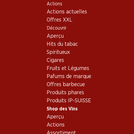
Actions
Table Of Content
Home
Shop des Vins
Assortiment vins
Aller au contenu principal
Aller à la table des matières
Aller au menu principal
Actions actuelles
Mousseux - différentes
Offres XXL
régions
Découvrir
Mousseux
Aperçu
Hits du tabac
Spiritueux
Cigares
Fruits et Légumes
51.–
155.70
Bouteille: 8.50
Bouteille: 25.95
Pafums de marque
Porta Leone Extra Dry
Colligny Brut Champagne
Offres barbecue
Prosecco Superiore
AOC
Valdobbiadene DOCG
(82)
(255)
Produits phares
Produits IP-SUISSE
Shop des Vins
Aperçu
Actions
Assortiment