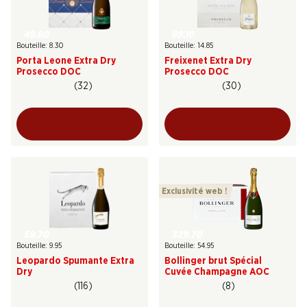
49.80
89.10
Bouteille: 8.30
Bouteille: 14.85
Porta Leone Extra Dry
Freixenet Extra Dry
Prosecco DOC
Prosecco DOC
(32)
(30)
Exclusivité web !
59.70
329.70
Bouteille: 9.95
Bouteille: 54.95
Leopardo Spumante Extra
Bollinger brut Spécial
Dry
Cuvée Champagne AOC
(116)
(8)