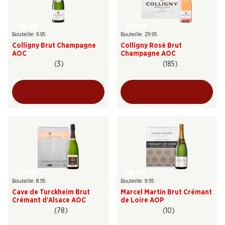
119.40
179.70
Bouteille: 9.95
Bouteille: 29.95
Colligny Brut Champagne
Colligny Rosé Brut
AOC
Champagne AOC
(3)
(185)
53.70
59.70
Bouteille: 8.95
Bouteille: 9.95
Cave de Turckheim Brut
Marcel Martin Brut Crémant
Crémant d’Alsace AOC
de Loire AOP
(78)
(10)