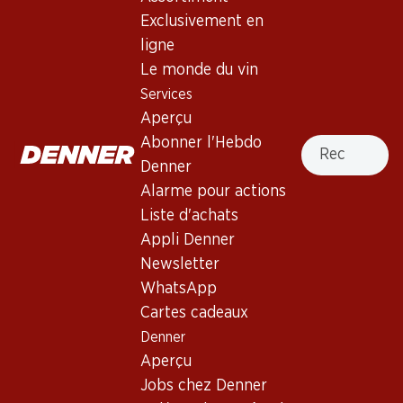
Exclusivement en
ligne
291.–
191.70
Le monde du vin
Bouteille: 48.50
Bouteille: 31.95
Services
Veuve Clicquot Brut
Nicolas Feuillatte Grande
Champagne AOC
Réserve Brut Champagne
Aperçu
AOC
(361)
(31)
Recherche
Abonner l'Hebdo
Denner
Alarme pour actions
Liste d'achats
Appli Denner
Newsletter
WhatsApp
Cartes cadeaux
119.40
281.70
Denner
Bouteille: 19.90
Bouteille: 46.95
Aperçu
Pol Caston Brut Champagne
Moët & Chandon Impérial
AOC
Brut Champagne AOC
Jobs chez Denner
(113)
(293)