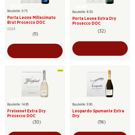
58.50
49.80
Bouteille: 9.75
Bouteille: 8.30
Porta Leone Millesimato
Porta Leone Extra Dry
Brut Prosecco DOC
Prosecco DOC
2024
(32)
(11)
89.10
59.70
Bouteille: 14.85
Bouteille: 9.95
Freixenet Extra Dry
Leopardo Spumante Extra
Prosecco DOC
Dry
(30)
(116)