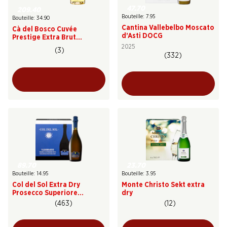
47.70
209.40
Bouteille: 7.95
Bouteille: 34.90
Cantina Vallebelbo Moscato
Cà del Bosco Cuvée
d’Asti DOCG
Prestige Extra Brut
Franciacorta DOCG
2025
(3)
(332)
89.70
23.70
Bouteille: 14.95
Bouteille: 3.95
Col del Sol Extra Dry
Monte Christo Sekt extra
Prosecco Superiore
dry
Valdobbiadene DOCG
(463)
(12)