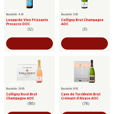
26.70
119.40
Bouteille: 4.45
Bouteille: 9.95
Leopardo Vino Frizzante
Colligny Brut Champagne
Prosecco DOC
AOC
(12)
(3)
179.70
53.70
Bouteille: 29.95
Bouteille: 8.95
Colligny Rosé Brut
Cave de Turckheim Brut
Champagne AOC
Crémant d’Alsace AOC
(185)
(78)