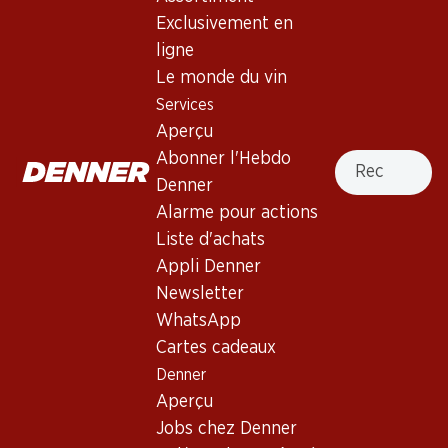
Exclusivement en
291.–
191.70
ligne
Bouteille: 48.50
Bouteille: 31.95
Veuve Clicquot Brut
Nicolas Feuillatte Grande
Le monde du vin
Champagne AOC
Réserve Brut Champagne
Services
AOC
(361)
(31)
Aperçu
Recherche
Abonner l'Hebdo
Denner
Alarme pour actions
Liste d'achats
Appli Denner
Newsletter
WhatsApp
119.40
281.70
Bouteille: 19.90
Cartes cadeaux
Bouteille: 46.95
Pol Caston Brut Champagne
Moët & Chandon Impérial
Denner
AOC
Brut Champagne AOC
Aperçu
(113)
(293)
Jobs chez Denner