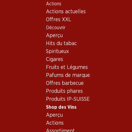
Actions
Table Of Content
Home
Shop des Vins
Assortiment vins
Aller au contenu principal
Aller à la table des matières
Aller au menu principal
Actions actuelles
Mousseux - Côtes du Rhône
Offres XXL
Découvrir
Mousseux
Aperçu
Hits du tabac
Spiritueux
51.–
155.70
Cigares
Bouteille: 8.50
Bouteille: 25.95
Fruits et Légumes
Porta Leone Extra Dry
Colligny Brut Champagne
Prosecco Superiore
AOC
Pafums de marque
Valdobbiadene DOCG
(82)
(255)
Offres barbecue
Produits phares
Produits IP-SUISSE
Shop des Vins
Aperçu
Actions
Assortiment