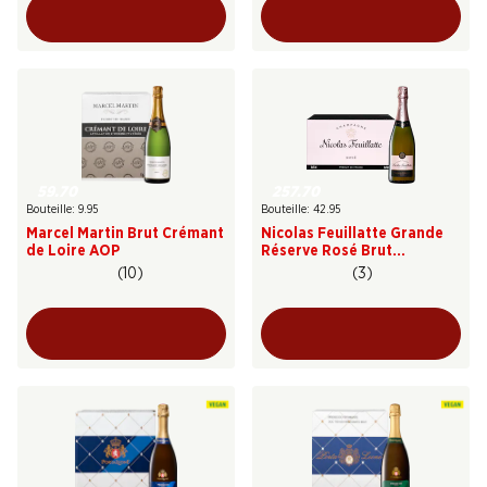
59.70
257.70
Bouteille: 9.95
Bouteille: 42.95
Marcel Martin Brut Crémant
Nicolas Feuillatte Grande
de Loire AOP
Réserve Rosé Brut
Champagne AOC
(10)
(3)