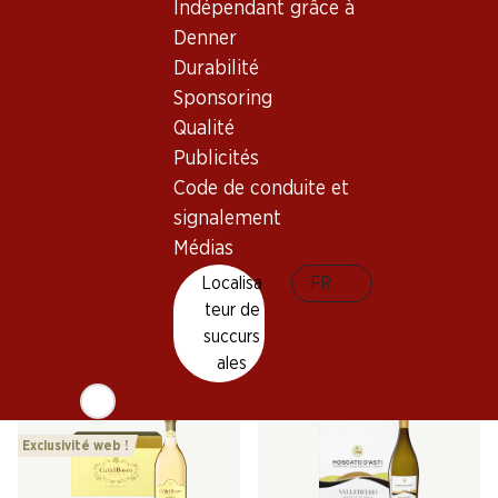
Indépendant grâce à
Denner
Durabilité
Sponsoring
Qualité
Publicités
33%
Code de conduite et
51.–
335.70
au lieu de 76.20
Bouteille: 8.50 au lieu de 12.70
Bouteille: 55.95
signalement
Mionetto Prosecco DOC
Moët & Chandon Rosé
Médias
Treviso Brut
Impérial Brut Champagne
AOC
(28)
(29)
Localisa
FR
teur de
succurs
ales
Exclusivité web !