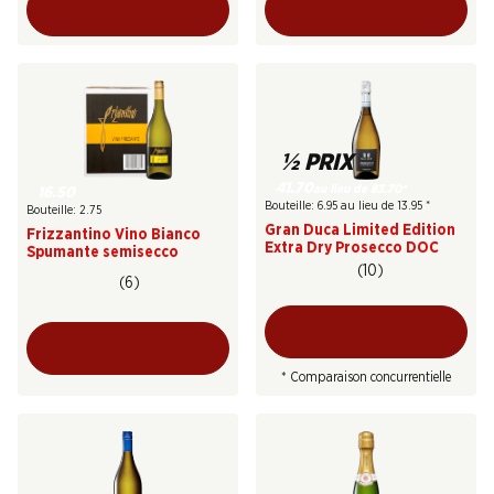
½ PRIX
41.70
au lieu de 83.70
*
16.50
Bouteille: 6.95 au lieu de 13.95
*
Bouteille: 2.75
Gran Duca Limited Edition
Frizzantino Vino Bianco
Extra Dry Prosecco DOC
Spumante semisecco
(10)
(6)
* Comparaison concurrentielle