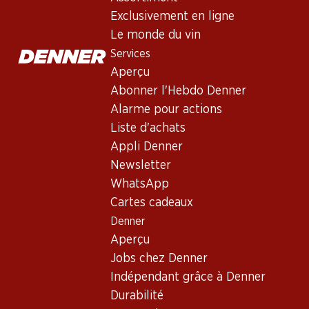
Exclusivement en ligne
Le monde du vin
Services
Aperçu
Abonner l'Hebdo Denner
Alarme pour actions
Newsletter
Liste d'achats
Appli Denner
Restez au courant grâce à la newsletter Denner. Inscrivez-vou
Newsletter
Adresse e-mail
WhatsApp
Cartes cadeaux
Denner
Aperçu
Services
Jobs chez Denner
Aperçu
Indépendant grâce à Denner
Abonner l'Hebdo Denner
Durabilité