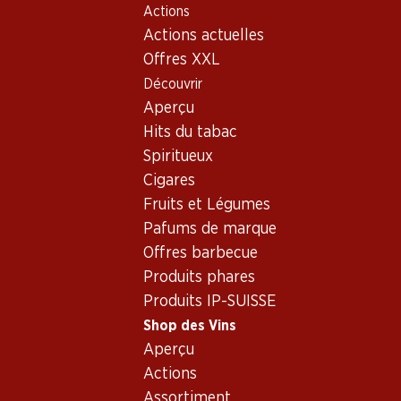
Actions
Table Of Content
Home
Shop des Vins
Assortiment vins
Aller au contenu principal
Aller à la table des matières
Aller au menu principal
Actions actuelles
Mousseux - Alsace
Offres XXL
Découvrir
Alsace
Mousseux
Aperçu
Hits du tabac
Spiritueux
53.70
Cigares
Bouteille: 8.95
Fruits et Légumes
Cave de Turckheim
Brut Crémant
Pafums de marque
d’Alsace AOC
(78)
Offres barbecue
Produits phares
Produits IP-SUISSE
Shop des Vins
Aperçu
Actions
Assortiment