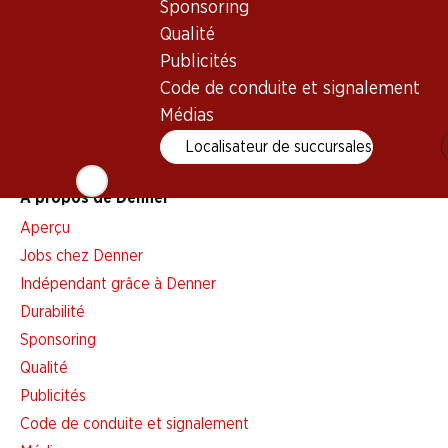
Alarme pour actions
Sponsoring
Liste d'achats
Qualité
Appli Denner
Publicités
Newsletter
Code de conduite et signalement
Médias
WhatsApp
Cartes cadeaux
Localisateur de succursales
À propos de Denner
Aperçu
Jobs chez Denner
Indépendant grâce à Denner
Durabilité
Sponsoring
Qualité
Publicités
Code de conduite et signalement