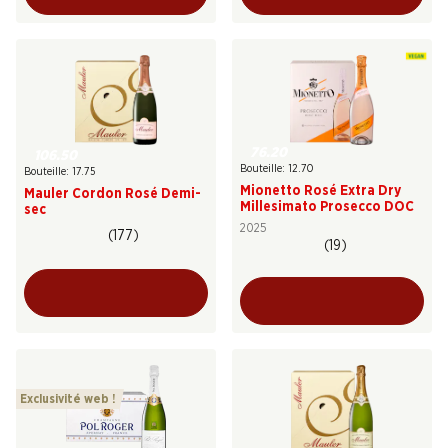
76.20
106.50
Bouteille: 12.70
Bouteille: 17.75
Mionetto Rosé Extra Dry
Mauler Cordon Rosé Demi-
Millesimato Prosecco DOC
sec
2025
(177)
(19)
Exclusivité web !