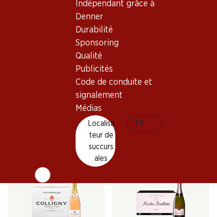
Indépendant grâce à
Denner
Durabilité
Sponsoring
Exclusivité web !
Qualité
Publicités
Code de conduite et
209.40
119.40
Bouteille: 34.90
Bouteille: 9.95
signalement
Cà del Bosco Cuvée
Colligny Brut Champagne
Médias
Prestige Extra Brut
AOC
Franciacorta DOCG
(3)
(3)
Localisa
FR
teur de
succurs
ales