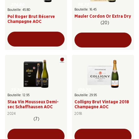
98.70
274.80
Bouteille: 16.45
Bouteille: 45.80
Mauler Cordon Or Extra Dry
Pol Roger Brut Réserve
Champagne AOC
(20)
77.70
179.70
Bouteille: 12.95
Bouteille: 29.95
Staa Vin Mousseux Demi-
Colligny Brut Vintage 2018
sec Schaffhausen AOC
Champagne AOC
2024
2018
(7)