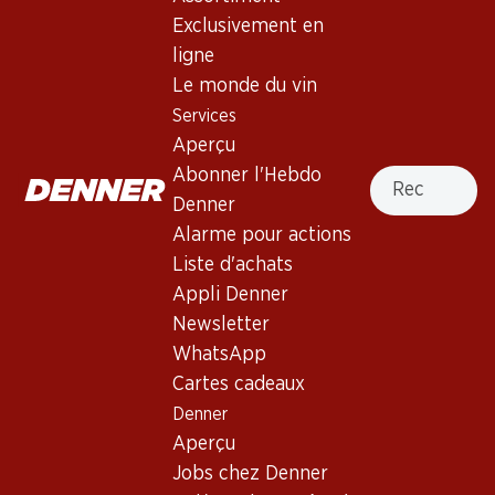
Exclusivement en
191.70
119.40
ligne
Bouteille: 31.95
Bouteille: 19.90
Nicolas Feuillatte Grande
Pol Caston Brut Champagne
Le monde du vin
Réserve Brut Champagne
AOC
Services
AOC
(31)
(113)
Aperçu
Recherche
Abonner l'Hebdo
Denner
Alarme pour actions
Liste d'achats
Appli Denner
Newsletter
WhatsApp
281.70
335.70
Bouteille: 46.95
Cartes cadeaux
Bouteille: 55.95
Moët & Chandon Impérial
Moët & Chandon Rosé
Denner
Brut Champagne AOC
Impérial Brut Champagne
AOC
Aperçu
(293)
(29)
Jobs chez Denner