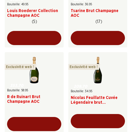
Bouteille: 49.95
Bouteille: 36.95
Louis Roederer Collection
Tsarine Brut Champagne
Champagne AOC
AOC
(5)
(17)
Exclusivité web !
Exclusivité web !
353.70
209.70
Bouteille: 58.95
Bouteille: 34.95
R de Ruinart Brut
Nicolas Feuillatte Cuvée
Champagne AOC
Légendaire brut
Champagne AOC