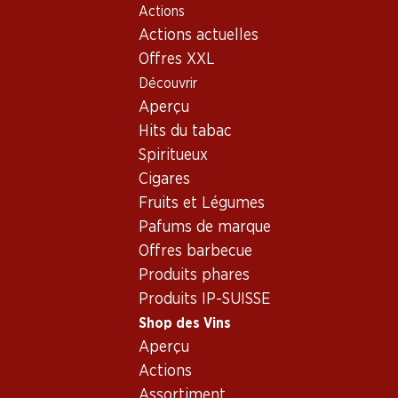
Actions
Table Of Content
Home
Shop des Vins
Assortiment vins
Aller au contenu principal
Aller à la table des matières
Aller au menu principal
Actions actuelles
Pinot Noir - Mousseux
Offres XXL
Découvrir
Pinot Noir
Mousseux
Aperçu
Hits du tabac
Spiritueux
155.70
291.–
Cigares
Bouteille: 25.95
Bouteille: 48.50
Fruits et Légumes
Colligny Brut Champagne
Veuve Clicquot Brut
AOC
Champagne AOC
Pafums de marque
(255)
(361)
Offres barbecue
Produits phares
Produits IP-SUISSE
Shop des Vins
Aperçu
Actions
Assortiment