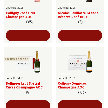
179.70
257.70
Bouteille: 29.95
Bouteille: 42.95
Colligny Rosé Brut
Nicolas Feuillatte Grande
Champagne AOC
Réserve Rosé Brut
Champagne AOC
(185)
(3)
Exclusivité web !
329.70
155.70
Bouteille: 54.95
Bouteille: 25.95
Bollinger brut Spécial
Colligny Demi-sec
Cuvée Champagne AOC
Champagne AOC
(8)
(103)