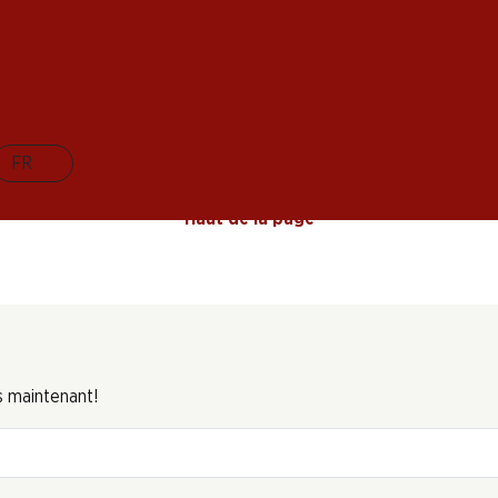
17 produits
FR
Haut de la page
s maintenant!