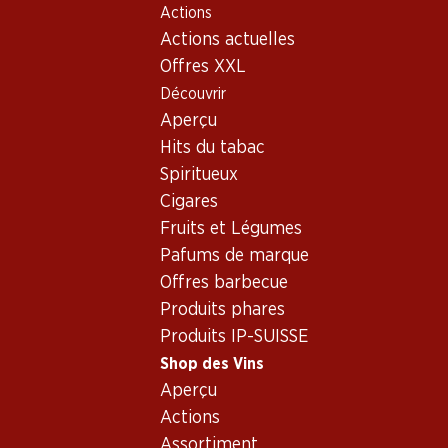
Actions
Table Of Content
Home
Shop des Vins
Assortiment vins
Aller au contenu principal
Aller à la table des matières
Aller au menu principal
Actions actuelles
Pinot Meunier - Mousseux
Offres XXL
Découvrir
Pinot Meunier
Mousseux
Aperçu
Hits du tabac
Spiritueux
155.70
291.–
191.70
Cigares
Bouteille: 25.95
Bouteille: 48.50
Bouteille: 31.95
Fruits et Légumes
Colligny Brut
Veuve Clicquot Brut
Nicolas Feuil
Champagne AOC
Champagne AOC
Grande Réser
Pafums de marque
Brut Champa
(255)
(361)
(
AOC
Offres barbecue
Produits phares
Produits IP-SUISSE
Shop des Vins
Aperçu
Actions
Assortiment
Exclusivité web !