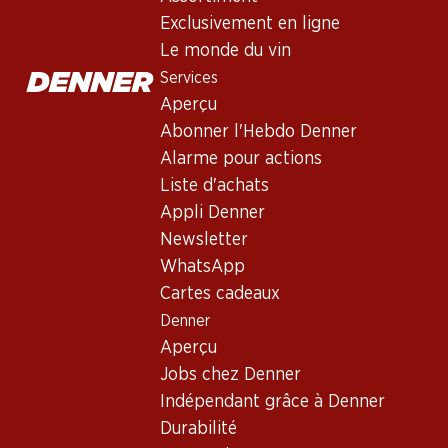
Exclusivement en ligne
Le monde du vin
329.70
155.70
257.70
Services
Bouteille: 54.95
Bouteille: 25.95
Bouteille: 42.95
Bollinger brut
Colligny Dem
Nicolas Feuillatte
Aperçu
Spécial Cuvée
Champagne 
Grande Réserve
Abonner l'Hebdo Denner
Champagne AOC
Rosé Brut
(8)
(3)
Champagne AOC
Alarme pour actions
Liste d'achats
Appli Denner
Newsletter
WhatsApp
Cartes cadeaux
Exclusivité web !
Denner
Aperçu
Jobs chez Denner
209.70
Bouteille: 34.95
Indépendant grâce à Denner
Nicolas Feuillatte
Durabilité
Cuvée Légendaire
brut Champagne