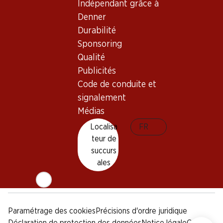
Indépendant grâce à
Sponsoring
Denner
Qualité
Durabilité
Publicités
Sponsoring
Code de conduite et
signalement
Qualité
Publicités
Médias
Code de conduite et
signalement
Appli Denner
Médias
Localisa
FR
teur de
succurs
Médias sociaux
ales
facebook
instagram
youtube
linkedin
tiktok
Paramétrage des cookies
Précisions d'ordre juridique