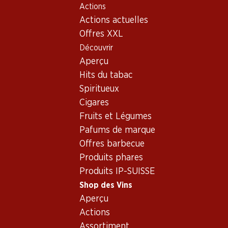
Actions
Table Of Content
Home
Shop des Vins
Assortiment vins
Aller au contenu principal
Aller à la table des matières
Aller au menu principal
Actions actuelles
Autres
Offres XXL
Découvrir
Oups, aucun produit trouvé avec les critères définis...
Aperçu
Hits du tabac
Réinitialiser les filtres
Spiritueux
Cigares
Fruits et Légumes
Pafums de marque
Newsletter
Offres barbecue
Produits phares
Restez au courant grâce à la newsletter Denner. Inscrivez-
Produits IP-SUISSE
vous maintenant!
Shop des Vins
Adresse e-mail
Aperçu
s’inscrire
Actions
Assortiment