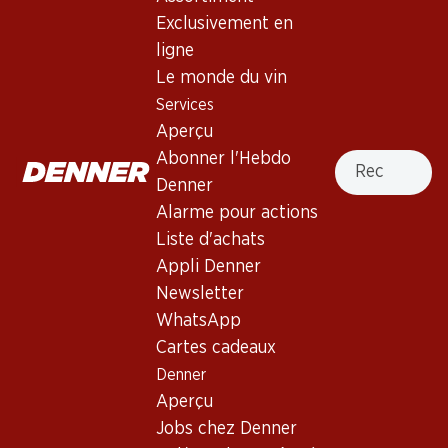
Exclusivement en
Services
Succursales
ligne
Aperçu
Localisateur de succursales
Le monde du vin
Abonner l'Hebdo Denner
Nouveaux sites
Services
Alarme pour actions
Aperçu
Liste d'achats
Recherche
Abonner l'Hebdo
Appli Denner
Denner
Newsletter
Alarme pour actions
WhatsApp
Liste d'achats
Cartes cadeaux
Appli Denner
Newsletter
À propos de Denner
Aide et contact
WhatsApp
Aperçu
Cartes cadeaux
FAQ
Jobs chez Denner
Denner
Formulaire de contact
Aperçu
Indépendant grâce à Denner
Service à la clientèle
Jobs chez Denner
Durabilité
Conditions de livraison