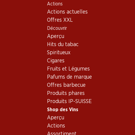
Actions
Table Of Content
Home
Shop des Vins
Assortiment vins
Aller au contenu principal
Aller à la table des matières
Aller au menu principal
Actions actuelles
Moscato
Offres XXL
Découvrir
Moscato
Aperçu
Hits du tabac
Spiritueux
40.80
47.70
Cigares
Bouteille: 6.80
Bouteille: 7.95
Fruits et Légumes
Stone Barn White Zinfandel
Cantina Vallebelbo Moscato
Rosé
d’Asti DOCG
Pafums de marque
2025
2025
Offres barbecue
(133)
(332)
Produits phares
Produits IP-SUISSE
Shop des Vins
Aperçu
Actions
Assortiment