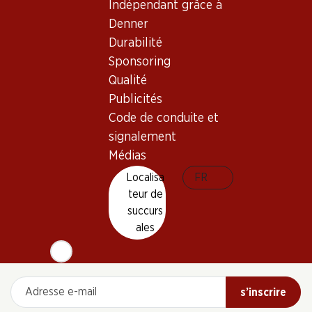
Indépendant grâce à
Denner
Durabilité
Sponsoring
5 produits
Qualité
Publicités
Code de conduite et
Haut de la page
signalement
Médias
Localisa
FR
teur de
Newsletter
succurs
ales
Restez au courant grâce à la newsletter Denner. Inscrivez-
vous maintenant!
Adresse e-mail
s’inscrire