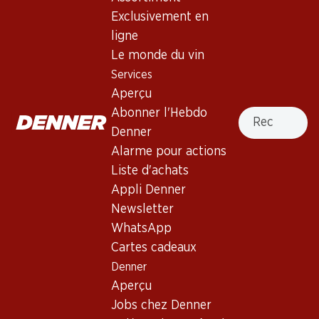
Exclusivement en
ligne
41.70
23.70
Bouteille: 6.95
Bouteille: 3.95
Le monde du vin
Dolceoro Moscato d’Asti
Bosca Moscato Spumante
Services
DOCG
dolce
Aperçu
2024
(18)
(15)
Recherche
Abonner l'Hebdo
Denner
Alarme pour actions
Liste d'achats
Appli Denner
Newsletter
WhatsApp
Cartes cadeaux
60.–
Denner
Bouteille: 2.50
Aperçu
Tuttavia Spritz Peach
Moscato
Jobs chez Denner