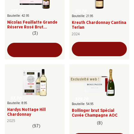
257.70
131.70
Bouteille: 42.95
Bouteille: 21.95
Nicolas Feuillatte Grande
Kreuth Chardonnay Cantina
Réserve Rosé Brut
Terlan
Champagne AOC
(3)
2024
Exclusivité web !
53.70
329.70
Bouteille: 8.95
Bouteille: 54.95
Hardys Nottage Hill
Bollinger brut Spécial
Chardonnay
Cuvée Champagne AOC
2025
(8)
(97)