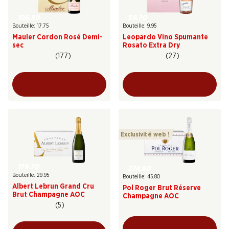
106.50
59.70
Bouteille: 17.75
Bouteille: 9.95
Mauler Cordon Rosé Demi-
Leopardo Vino Spumante
sec
Rosato Extra Dry
(177)
(27)
Exclusivité web !
179.70
274.80
Bouteille: 29.95
Bouteille: 45.80
Albert Lebrun Grand Cru
Pol Roger Brut Réserve
Brut Champagne AOC
Champagne AOC
(5)