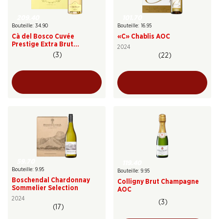
101.70
209.40
Bouteille: 16.95
Bouteille: 34.90
«C» Chablis AOC
Cà del Bosco Cuvée
Prestige Extra Brut
2024
Franciacorta DOCG
(3)
(22)
59.70
119.40
Bouteille: 9.95
Bouteille: 9.95
Boschendal Chardonnay
Colligny Brut Champagne
Sommelier Selection
AOC
2024
(3)
(17)