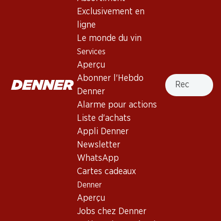
Exclusivement en
ligne
291.–
191.70
Bouteille: 48.50
Bouteille: 31.95
Le monde du vin
Veuve Clicquot Brut
Nicolas Feuillatte Grande
Services
Champagne AOC
Réserve Brut Champagne
AOC
(361)
Aperçu
(31)
Recherche
Abonner l'Hebdo
Denner
Alarme pour actions
Liste d'achats
Appli Denner
Newsletter
WhatsApp
Cartes cadeaux
119.40
281.70
Bouteille: 19.90
Bouteille: 46.95
Denner
Pol Caston Brut Champagne
Moët & Chandon Impérial
Aperçu
AOC
Brut Champagne AOC
(113)
(293)
Jobs chez Denner