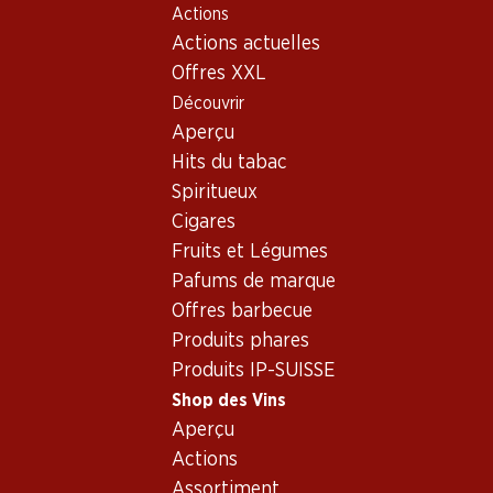
Actions
Table Of Content
Home
Shop des Vins
Assortiment vins
Aller au contenu principal
Aller à la table des matières
Aller au menu principal
Actions actuelles
Chardonnay
Offres XXL
Découvrir
Chardonnay
Aperçu
Hits du tabac
Spiritueux
59.70
155.70
Cigares
Bouteille: 9.95
Bouteille: 25.95
Fruits et Légumes
Epicuro Bianco
Colligny Brut Champagne
Chardonnay/Fiano Puglia
AOC
Pafums de marque
IGP
2025
(255)
Offres barbecue
(376)
Produits phares
Produits IP-SUISSE
Shop des Vins
Aperçu
Actions
Assortiment