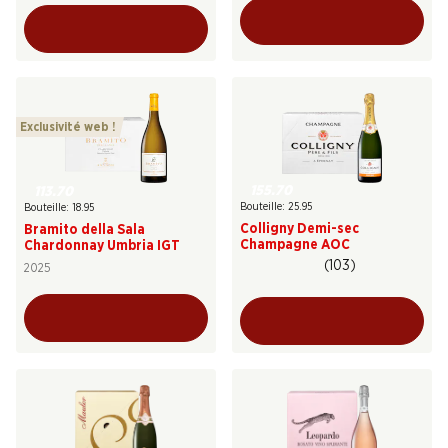
Exclusivité web !
155.70
113.70
Bouteille: 25.95
Bouteille: 18.95
Colligny Demi-sec
Bramito della Sala
Champagne AOC
Chardonnay Umbria IGT
(103)
2025