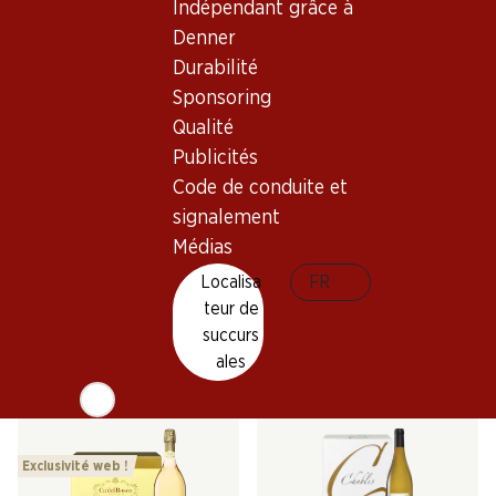
Indépendant grâce à
Denner
Durabilité
Sponsoring
Qualité
Publicités
40%
Code de conduite et
53.70
335.70
au lieu de 89.70
signalement
Bouteille: 8.95 au lieu de 14.95
Bouteille: 55.95
Médias
Fetzer Chardonnay
Moët & Chandon Rosé
Impérial Brut Champagne
2023
Localisa
FR
AOC
(29)
(28)
teur de
succurs
ales
Exclusivité web !