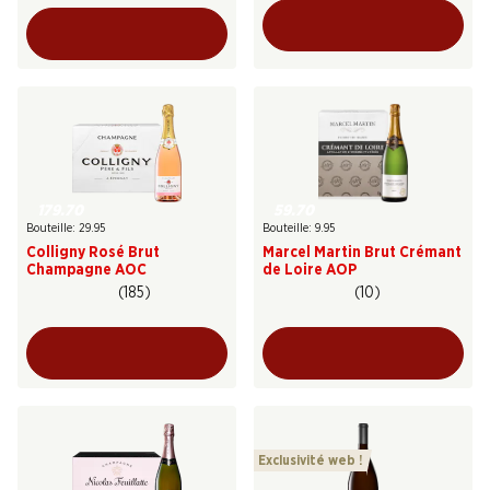
179.70
59.70
Bouteille: 29.95
Bouteille: 9.95
Colligny Rosé Brut
Marcel Martin Brut Crémant
Champagne AOC
de Loire AOP
(185)
(10)
Exclusivité web !