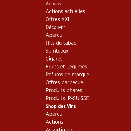
Actions
Table Of Content
Home
Shop des Vins
Assortiment vins
Aller au contenu principal
Aller à la table des matières
Aller au menu principal
Actions actuelles
Chasselas
Offres XXL
Découvrir
Chasselas
Wallis
Oups, aucun produit trouvé avec les critères définis...
Aperçu
Hits du tabac
Réinitialiser les filtres
Spiritueux
Cigares
Fruits et Légumes
Pafums de marque
Newsletter
Offres barbecue
Produits phares
Restez au courant grâce à la newsletter Denner. Inscrivez-
Produits IP-SUISSE
vous maintenant!
Shop des Vins
Adresse e-mail
Aperçu
s’inscrire
Actions
Assortiment