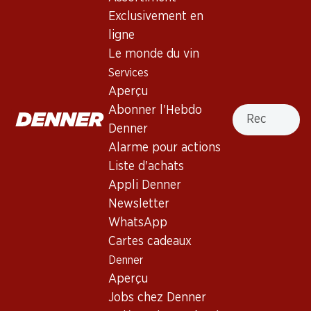
Exclusivement en
Services
Succursales
ligne
Aperçu
Localisateur de succursales
Le monde du vin
Abonner l'Hebdo Denner
Nouveaux sites
Services
Alarme pour actions
Aperçu
Liste d'achats
Recherche
Abonner l'Hebdo
Appli Denner
Denner
Newsletter
Alarme pour actions
WhatsApp
Liste d'achats
Cartes cadeaux
Appli Denner
Newsletter
À propos de Denner
Aide et contact
WhatsApp
Aperçu
Cartes cadeaux
FAQ
Jobs chez Denner
Denner
Formulaire de contact
Aperçu
Indépendant grâce à Denner
Service à la clientèle
Jobs chez Denner
Durabilité
Conditions de livraison