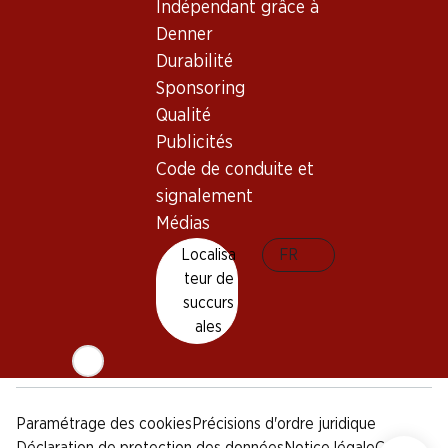
Indépendant grâce à
Sponsoring
Denner
Qualité
Durabilité
Publicités
Sponsoring
Code de conduite et
signalement
Qualité
Publicités
Médias
Code de conduite et
signalement
Appli Denner
Médias
Localisa
FR
teur de
succurs
Médias sociaux
ales
facebook
instagram
youtube
linkedin
tiktok
Paramétrage des cookies
Précisions d'ordre juridique