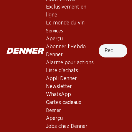
Exclusivement en
Services
Succursales
ligne
Aperçu
Localisateur de succursales
Le monde du vin
Abonner l'Hebdo Denner
Nouveaux sites
Services
Alarme pour actions
Aperçu
Liste d'achats
Recherche
Abonner l'Hebdo
Appli Denner
Denner
Newsletter
Alarme pour actions
WhatsApp
Liste d'achats
Cartes cadeaux
Appli Denner
Newsletter
À propos de Denner
Aide et contact
WhatsApp
Aperçu
Cartes cadeaux
FAQ
Jobs chez Denner
Denner
Formulaire de contact
Aperçu
Indépendant grâce à Denner
Service à la clientèle
Jobs chez Denner
Durabilité
Conditions de livraison