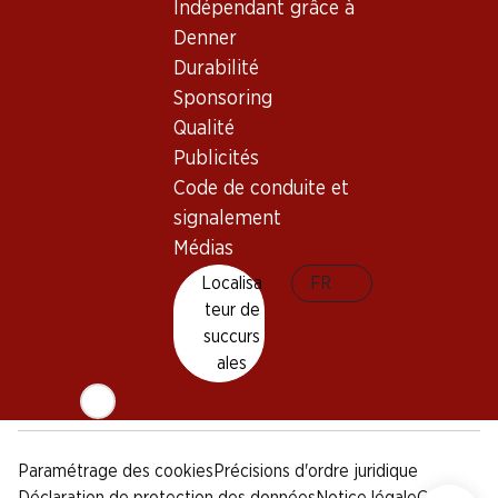
Indépendant grâce à
Sponsoring
Denner
Qualité
Durabilité
Publicités
Sponsoring
Code de conduite et
signalement
Qualité
Publicités
Médias
Code de conduite et
signalement
Appli Denner
Médias
Localisa
FR
teur de
succurs
Médias sociaux
ales
facebook
instagram
youtube
linkedin
tiktok
Paramétrage des cookies
Précisions d'ordre juridique