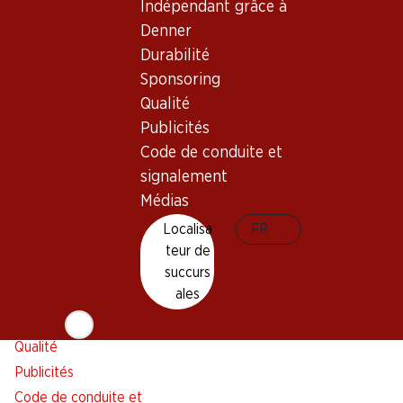
Indépendant grâce à
Alarme pour actions
Denner
Liste d'achats
Durabilité
Appli Denner
Sponsoring
Newsletter
Qualité
WhatsApp
Publicités
Cartes cadeaux
Code de conduite et
signalement
À propos de Denner
Aide et contact
Médias
Aperçu
FAQ
Localisa
FR
Jobs chez Denner
Formulaire de contact
teur de
Indépendant grâce à Denner
Service à la clientèle
succurs
ales
Durabilité
Conditions de livraison
Sponsoring
Qualité
Publicités
Code de conduite et