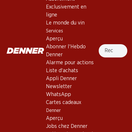
Exclusivement en
ligne
Haut de la page
Le monde du vin
Services
Aperçu
Recherche
Abonner l'Hebdo
Newsletter
Denner
Alarme pour actions
Restez au courant grâce à la newsletter Denner. Inscrivez-
vous maintenant!
Liste d'achats
Appli Denner
Adresse e-mail
s’inscrire
Newsletter
WhatsApp
Cartes cadeaux
Denner
Services
Succursales
Aperçu
Aperçu
Localisateur de succursales
Jobs chez Denner
Abonner l'Hebdo Denner
Nouveaux sites