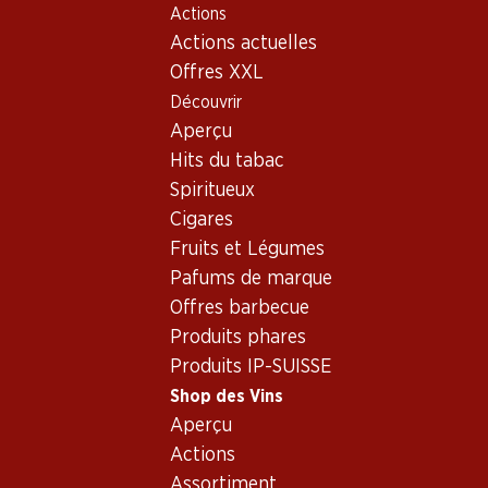
Actions
Table Of Content
Home
Shop des Vins
Assortiment vins
Aller au contenu principal
Aller à la table des matières
Aller au menu principal
Actions actuelles
Muscat, Valais
Offres XXL
Découvrir
Muscat
Valais
Aperçu
Hits du tabac
Spiritueux
83.70
Cigares
Bouteille: 13.95
Fruits et Légumes
Légende d’Automne blanc
AOC Valais
Pafums de marque
2024
Offres barbecue
(8)
Produits phares
Produits IP-SUISSE
Shop des Vins
Aperçu
Actions
1 produits
Assortiment