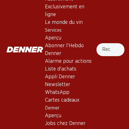
Exclusivement en
Exclusivité web !
ligne
Le monde du vin
89.70
Services
Bouteille: 14.95
Aperçu
Cantina Terlan Tradition
Gewürztraminer Alto Adige
Recherche
Abonner l'Hebdo
DOC
2024
Denner
Alarme pour actions
Liste d'achats
Appli Denner
Newsletter
3 produits
WhatsApp
Cartes cadeaux
Denner
Haut de la page
Aperçu
Jobs chez Denner