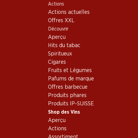
Actions
Table Of Content
Home
Shop des Vins
Assortiment vins
Aller au contenu principal
Aller à la table des matières
Aller au menu principal
Actions actuelles
Gewürztraminer, Tyrol du
Offres XXL
Sud
Découvrir
Gewürztraminer
Aperçu
Hits du tabac
Spiritueux
Cigares
Fruits et Légumes
55.20
58.80
Bouteille: 9.20
Bouteille: 9.80
Pafums de marque
Gewürztraminer Cuvée
Luis Felipe Edwards
Offres barbecue
Réserve d’Alsace AOC
Terraced Viognier Reserva
2025
2025
Produits phares
(311)
(10)
Produits IP-SUISSE
Shop des Vins
Aperçu
Actions
Assortiment