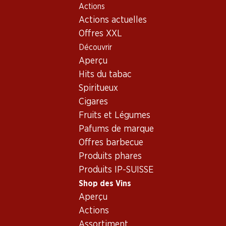
Actions
Table Of Content
Home
Shop des Vins
Assortiment vins
Aller au contenu principal
Aller à la table des matières
Aller au menu principal
Actions actuelles
Sangiovese, Toscane
Offres XXL
Découvrir
Sangiovese
Toscane
Aperçu
Exclusivité web !
Hits du tabac
Spiritueux
119.70
749.70
Cigares
Bouteille: 19.95
Bouteille: 124.95
Fruits et Légumes
Barbanera Gigino 80°
Marchesi Antinori
Anniversario Rosso
Tignanello Rosso Toscana
Pafums de marque
Toscana IGT
IGT
2022
2022
Offres barbecue
(33)
Produits phares
Produits IP-SUISSE
Shop des Vins
Aperçu
Actions
Assortiment