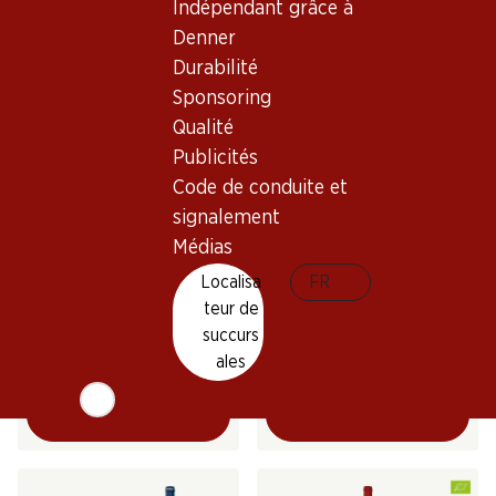
Indépendant grâce à
(29)
(296)
Denner
Durabilité
Sponsoring
Qualité
Publicités
Code de conduite et
signalement
Médias
23.70
71.70
Bouteille: 3.95
Bouteille: 11.95
Localisa
FR
Loggia del Conte Chianti
Tenute Rossetti Linda
teur de
DOCG
Rosso Toscana IGT
succurs
2024
2020
(62)
(19)
ales