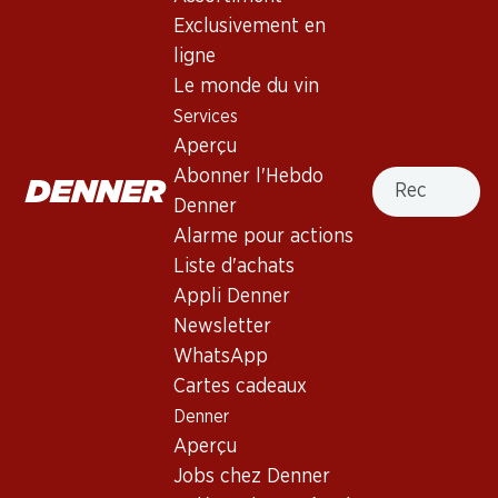
Exclusivement en
ligne
101.70
41.70
Bouteille: 16.95
Bouteille: 6.95
Le monde du vin
Tenute Rossetti Linda
Cecchi Governo all’uso
Services
Bolgheri DOC
toscano Chianti DOCG
Aperçu
2023
2024
(47)
(25)
Recherche
Abonner l'Hebdo
Denner
Alarme pour actions
Liste d'achats
Appli Denner
Newsletter
Exclusivité web !
WhatsApp
Cartes cadeaux
119.70
85.50
Denner
Bouteille: 19.95
Bouteille: 14.25
Aperçu
Le Difese Tenuta San Guido
Carpineto Chianti Classico
Toscana IGT
Riserva DOCG
Jobs chez Denner
2021
2020