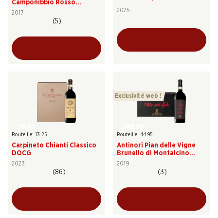
Camponibbio Rosso
Toscana IGT
2025
2017
(5)
Exclusivité web !
79.50
269.70
Bouteille: 13.25
Bouteille: 44.95
Carpineto Chianti Classico
Antinori Pian delle Vigne
DOCG
Brunello di Montalcino
DOCG
2023
2019
(86)
(3)