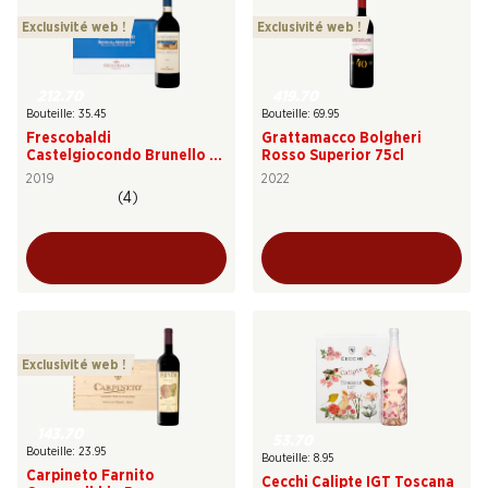
Exclusivité web !
Exclusivité web !
212.70
419.70
Bouteille: 35.45
Bouteille: 69.95
Frescobaldi
Grattamacco Bolgheri
Castelgiocondo Brunello di
Rosso Superior 75cl
Montalcino DOCG
2019
2022
(4)
Exclusivité web !
143.70
53.70
Bouteille: 23.95
Bouteille: 8.95
Carpineto Farnito
Cecchi Calipte IGT Toscana