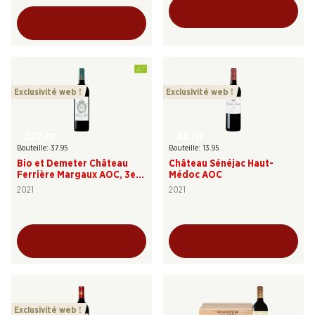
Exclusivité web !
Exclusivité web !
227.70
83.70
Bouteille: 37.95
Bouteille: 13.95
Bio et Demeter Château
Château Sénéjac Haut-
Ferrière Margaux AOC, 3e
Médoc AOC
Cru Classé
2021
2021
Exclusivité web !