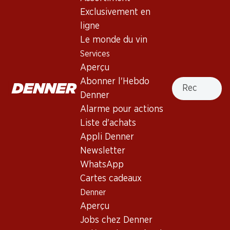
Exclusivement en
Exclusivité web !
ligne
Le monde du vin
291.–
58.80
Services
Bouteille: 48.50
Bouteille: 9.80
Aperçu
Le Serre Nuove Dell'
Concha y Toro Casillero del
Ornellaia Bolgheri DOC
Diablo Cabernet Sauvignon
Recherche
Abonner l'Hebdo
Reserva
2022
2023
Denner
(11)
(19)
Alarme pour actions
Liste d'achats
Appli Denner
Newsletter
WhatsApp
Exclusivité web !
Exclusivité web !
Cartes cadeaux
Denner
Aperçu
161.70
749.70
Bouteille: 26.95
Bouteille: 124.95
Jobs chez Denner
Château Faugères Saint-
Marchesi Antinori