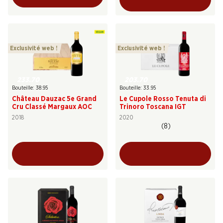
Exclusivité web !
Exclusivité web !
233.70
203.70
Bouteille: 38.95
Bouteille: 33.95
Château Dauzac 5e Grand
Le Cupole Rosso Tenuta di
Cru Classé Margaux AOC
Trinoro Toscana IGT
2018
2020
(8)