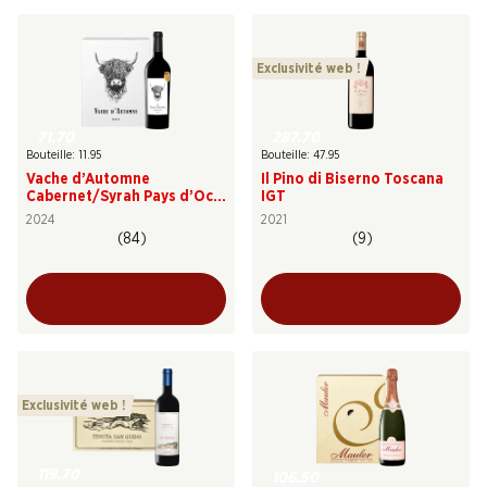
Exclusivité web !
71.70
287.70
Bouteille: 11.95
Bouteille: 47.95
Vache d’Automne
Il Pino di Biserno Toscana
Cabernet/Syrah Pays d’Oc
IGT
IGP
2024
2021
(84)
(9)
Exclusivité web !
119.70
106.50