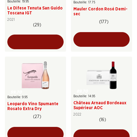
Bouteille: 19.95
Bouteille: 17.75
Le Difese Tenuta San Guido
Mauler Cordon Rosé Demi-
Toscana IGT
sec
2021
(177)
(29)
89.70
59.70
Bouteille: 14.95
Bouteille: 9.95
Château Arnaud Bordeaux
Leopardo Vino Spumante
Supérieur AOC
Rosato Extra Dry
2022
(27)
(16)