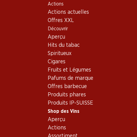
Actions
Table Of Content
Home
Shop des Vins
Assortiment vins
Aller au contenu principal
Aller à la table des matières
Aller au menu principal
Actions actuelles
Cabernet Sauvignon, South
Offres XXL
Australia
Découvrir
Cabernet Sauvignon
Aperçu
Hits du tabac
Spiritueux
Cigares
Fruits et Légumes
76.80
75.–
Bouteille: 12.80
Bouteille: 12.50
Pafums de marque
Los Condes Gran Reserva
Château Bonnet Réserve
Offres barbecue
Catalunya DO
Bordeaux AOC
2019
2019
Produits phares
(402)
(258)
Produits IP-SUISSE
Shop des Vins
Aperçu
Actions
Assortiment