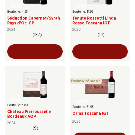
27.30
71.70
Bouteille: 4.55
Bouteille: 11.95
Séduction Cabernet/Syrah
Tenute Rossetti Linda
Pays d’Oc IGP
Rosso Toscana IGT
2024
2020
(187)
(19)
Exclusivité web !
22.80
371.70
Bouteille: 3.80
Bouteille: 61.95
Château Pierrousselle
Orma Toscana IGT
Bordeaux AOP
2023
2024
(9)