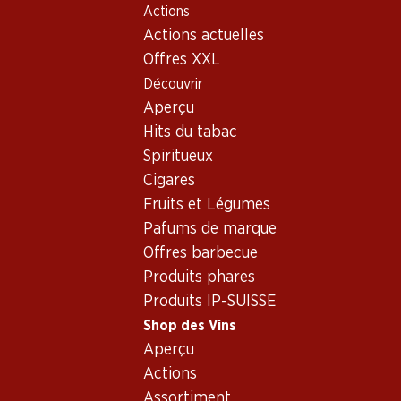
Actions
Table Of Content
Home
Shop des Vins
Assortiment vins
Aller au contenu principal
Aller à la table des matières
Aller au menu principal
Actions actuelles
Rolle (Vermentino), Provence
Offres XXL
Découvrir
Rolle (Vermentino)
Provence
Aperçu
Hits du tabac
Spiritueux
77.70
Cigares
Bouteille: 12.95
Fruits et Légumes
Studio by Miraval
Rosé Méditerranée
Pafums de marque
IGP
2025
Offres barbecue
Produits phares
Produits IP-SUISSE
Shop des Vins
Aperçu
Actions
Assortiment