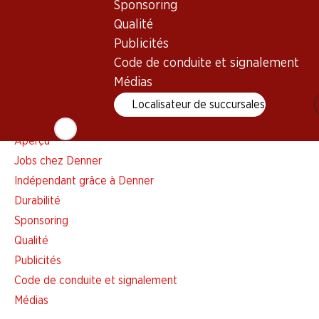
Liste d'achats
Sponsoring
Appli Denner
Qualité
Newsletter
Publicités
WhatsApp
Code de conduite et signalement
Cartes cadeaux
Médias
Localisateur de succursales
À propos de Denner
Aperçu
Jobs chez Denner
Indépendant grâce à Denner
Durabilité
Sponsoring
Qualité
Publicités
Code de conduite et signalement
Médias