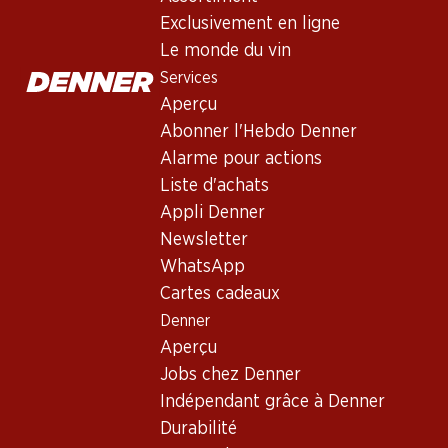
Exclusivement en ligne
Le monde du vin
Services
Aperçu
Abonner l'Hebdo Denner
Newsletter
Alarme pour actions
Liste d'achats
Restez au courant grâce à la newsletter Denner. Inscrivez-vou
Appli Denner
Adresse e-mail
Newsletter
WhatsApp
Cartes cadeaux
Denner
Services
Aperçu
Aperçu
Jobs chez Denner
Abonner l'Hebdo Denner
Indépendant grâce à Denner
Alarme pour actions
Durabilité