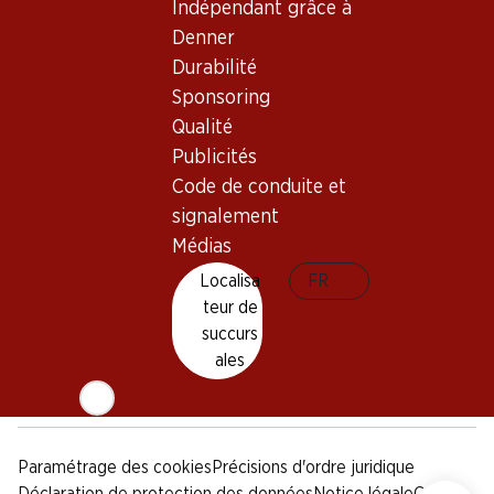
Indépendant grâce à
Sponsoring
Denner
Qualité
Durabilité
Publicités
Sponsoring
Code de conduite et
signalement
Qualité
Publicités
Médias
Code de conduite et
signalement
Appli Denner
Médias
Localisa
FR
teur de
succurs
Médias sociaux
ales
facebook
instagram
youtube
linkedin
tiktok
Paramétrage des cookies
Précisions d'ordre juridique