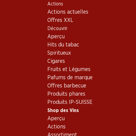
Actions
Table Of Content
Home
Shop des Vins
Assortiment vins
Aller au contenu principal
Aller à la table des matières
Aller au menu principal
Actions actuelles
Arneis
Offres XXL
Découvrir
Arneis
Piemont
Oups, aucun produit trouvé avec les critères définis...
Aperçu
Hits du tabac
Réinitialiser les filtres
Spiritueux
Cigares
Fruits et Légumes
Pafums de marque
Newsletter
Offres barbecue
Produits phares
Restez au courant grâce à la newsletter Denner. Inscrivez-
Produits IP-SUISSE
vous maintenant!
Shop des Vins
Adresse e-mail
Aperçu
s’inscrire
Actions
Assortiment