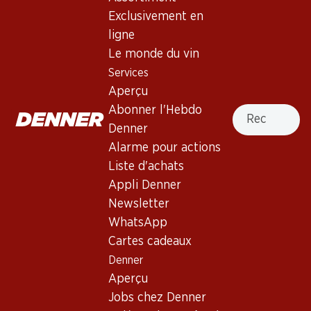
Exclusivement en
Services
Succursales
ligne
Aperçu
Localisateur de succursales
Le monde du vin
Abonner l'Hebdo Denner
Nouveaux sites
Services
Alarme pour actions
Aperçu
Liste d'achats
Recherche
Abonner l'Hebdo
Appli Denner
Denner
Newsletter
Alarme pour actions
WhatsApp
Liste d'achats
Cartes cadeaux
Appli Denner
Newsletter
À propos de Denner
Aide et contact
WhatsApp
Aperçu
Cartes cadeaux
FAQ
Jobs chez Denner
Denner
Formulaire de contact
Aperçu
Indépendant grâce à Denner
Service à la clientèle
Jobs chez Denner
Durabilité
Conditions de livraison