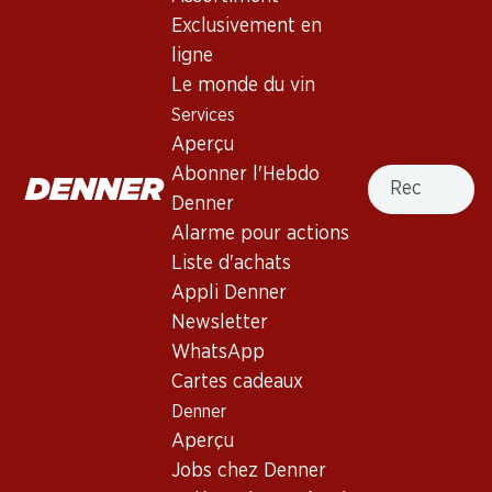
Exclusivement en
Haut de la page
ligne
Le monde du vin
Services
Aperçu
Newsletter
Recherche
Abonner l'Hebdo
Denner
Restez au courant grâce à la newsletter Denner. Inscrivez-
Alarme pour actions
vous maintenant!
Liste d'achats
Adresse e-mail
s’inscrire
Appli Denner
Newsletter
WhatsApp
Cartes cadeaux
Services
Succursales
Denner
Aperçu
Localisateur de succursales
Aperçu
Abonner l'Hebdo Denner
Nouveaux sites
Jobs chez Denner
Alarme pour actions