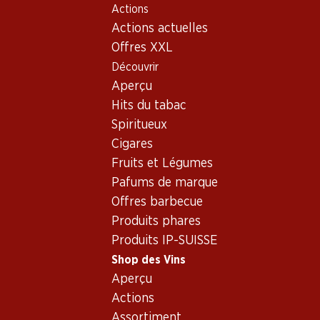
Actions
Table Of Content
Home
Shop des Vins
Assortiment vins
Aller au contenu principal
Aller à la table des matières
Aller au menu principal
Actions actuelles
Pinot Gris, Neuchâtel
Offres XXL
Découvrir
Pinot Gris
Neuchâtel
Aperçu
Hits du tabac
Spiritueux
95.70
Cigares
Bouteille: 15.95
Fruits et Légumes
Oeil de Perdrix de
Nêuchatel Rosé
Pafums de marque
2024
Offres barbecue
Produits phares
Produits IP-SUISSE
Shop des Vins
Aperçu
1 produits
Actions
Assortiment