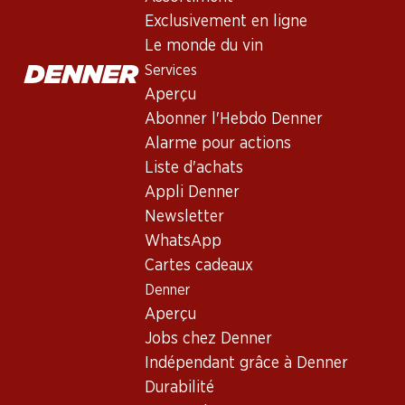
Services
Exclusivement en ligne
Aperçu
Le monde du vin
Abonner l'Hebdo Denner
Services
Alarme pour actions
Aperçu
Liste d'achats
Abonner l'Hebdo Denner
Appli Denner
Alarme pour actions
Newsletter
Liste d'achats
WhatsApp
Appli Denner
Cartes cadeaux
Newsletter
WhatsApp
À propos de Denner
Cartes cadeaux
Denner
Aperçu
Aperçu
Jobs chez Denner
Jobs chez Denner
Indépendant grâce à Denner
Indépendant grâce à Denner
Durabilité
Durabilité
Sponsoring