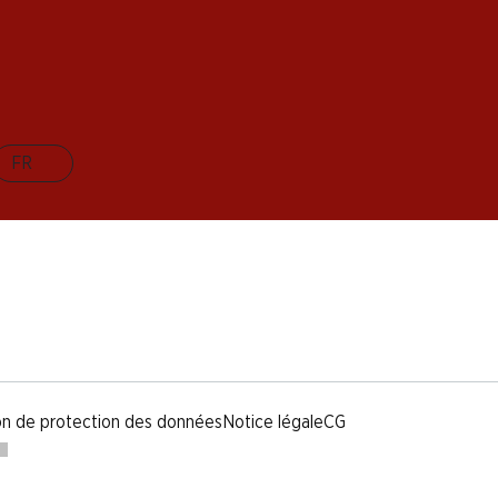
FR
on de protection des données
Notice légale
CG