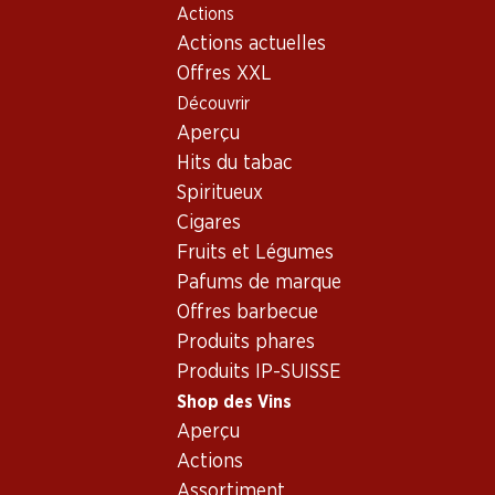
Actions
Table Of Content
Home
Shop des Vins
Assortiment vins
Aller au contenu principal
Aller à la table des matières
Aller au menu principal
Actions actuelles
Grenache, Narbonne
Offres XXL
Découvrir
Grenache
Narbonne
Aperçu
Hits du tabac
Spiritueux
Cigares
Fruits et Légumes
Pafums de marque
Newsletter
Offres barbecue
Produits phares
Restez au courant grâce à la newsletter Denner. Inscrivez-vou
Produits IP-SUISSE
Adresse e-mail
Shop des Vins
Aperçu
Actions
Assortiment